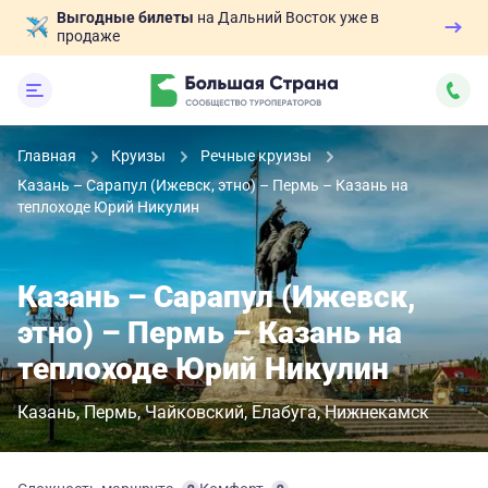
Выгодные билеты
на Дальний Восток уже в
продаже
Главная
Круизы
Речные круизы
Казань – Сарапул (Ижевск, этно) – Пермь – Казань на
теплоходе Юрий Никулин
Казань – Сарапул (Ижевск,
этно) – Пермь – Казань на
теплоходе Юрий Никулин
Казань
Пермь
Чайковский
Елабуга
Нижнекамск