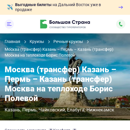
Выгодные билеты
на Дальний Восток уже в
продаже
Главная
Круизы
Речные круизы
Москва (трансфер) Казань – Пермь – Казань (трансфер)
Москва на теплоходе Борис Полевой
Москва (трансфер) Казань –
Пермь – Казань (трансфер)
Москва на теплоходе Борис
Полевой
Казань
Пермь
Чайковский
Елабуга
Нижнекамск