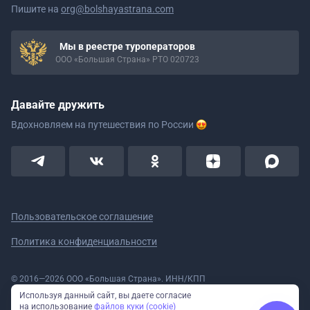
Пишите на
org@bolshayastrana.com
Мы в реестре туроператоров
ООО «Большая Страна» РТО 020723
Давайте дружить
Вдохновляем на путешествия
по России
Пользовательское соглашение
Политика конфиденциальности
© 2016—2026 ООО «Большая Страна». ИНН/КПП
5908078160/590801001 ОГРН 1185958020533
Используя данный сайт, вы даете согласие
Номер в реестре Роскомнадзора № 59-18-006319 (Приказ № 321 от
на использование
файлов куки (cookie)