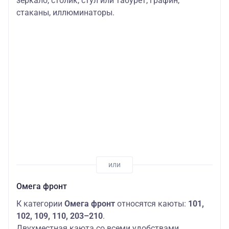
зеркало, столик, стул или табурет, графин,
стаканы, иллюминаторы.
Омега фронт
К категории
Омега фронт
относятся каюты:
101,
102, 109, 110, 203–210
.
Двухместная каюта со всеми удобствами,