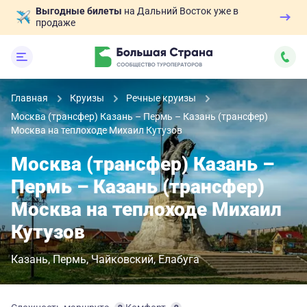
Выгодные билеты
на Дальний Восток уже в
продаже
Главная
Круизы
Речные круизы
Москва (трансфер) Казань – Пермь – Казань (трансфер)
Москва на теплоходе Михаил Кутузов
Москва (трансфер) Казань –
Пермь – Казань (трансфер)
Москва на теплоходе Михаил
Кутузов
Казань
Пермь
Чайковский
Елабуга