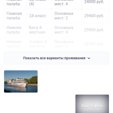
24000 руб.
палуба
(4)
мест: 4
Главная
Основных
2А класс
29400 руб.
палуба
мест: 2
Нижняя
Бета 4-
Основных
25900 руб.
палуба
местная
мест: 4
Нижняя
3 класс 2-
Основных
26700 руб.
палуба
местная
мест: 2
Средняя
Основных
1А класс
33500 руб.
Показать все варианты проживания
палуба
мест: 2
Еще 16 фото