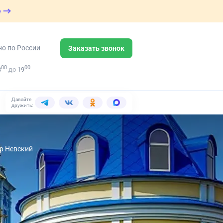
е
но по России
Заказать звонок
00
00
8
до
19
Давайте
дружить:
др Невский