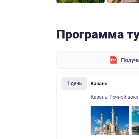
Программа т
Получи
1 день
Казань
Казань, Речной вокза