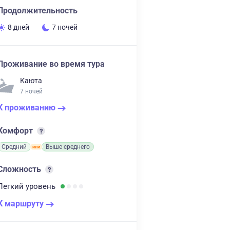
Продолжительность
8 дней
7 ночей
Проживание во время тура
Каюта
7 ночей
К проживанию
Комфорт
Средний
Выше среднего
Сложность
Легкий
уровень
К маршруту