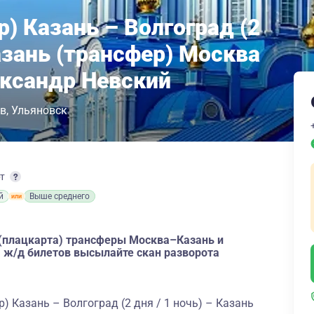
) Казань – Волгоград (2
Казань (трансфер) Москва
ександр Невский
в
Ульяновск
рт
й
Выше среднего
 (плацкарта) трансферы Москва–Казань и
 ж/д билетов высылайте скан разворота
 Казань – Волгоград (2 дня / 1 ночь) – Казань