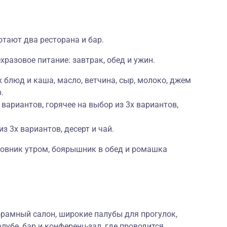
отают два ресторана и бар.
хразовое питание: завтрак, обед и ужин.
 блюд и каша, масло, ветчина, сыр, молоко, джем
.
 вариантов, горячее на выбор из 3х вариантов,
из 3х вариантов, десерт и чай.
повник утром, боярышник в обед и ромашка
орамный салон, широкие палубы для прогулок,
лубе, бар и конференц-зал, где проводится