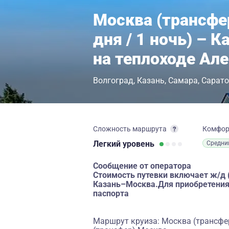
Москва (трансфер
дня / 1 ночь) – 
на теплоходе Ал
Волгоград
Казань
Самара
Сарато
Сложность маршрута
Комфо
Легкий
уровень
Средни
Сообщение от оператора
Стоимость путевки включает ж/д
Казань–Москва.Для приобретения
паспорта
Маршрут круиза: Москва (трансфер)