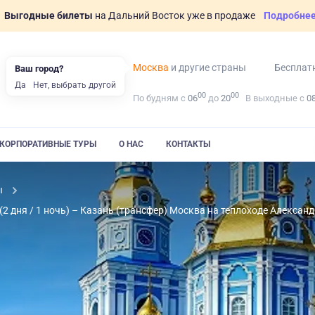
Выгодные билеты
на Дальний Восток уже в продаже
Подробне
Москва
и другие страны
Бесплат
Ваш город?
Да
Нет, выбрать другой
00
00
По будням с
06
до
20
В выходные с
0
КОРПОРАТИВНЫЕ ТУРЫ
О НАС
КОНТАКТЫ
ы
(2 дня / 1 ночь) – Казань (трансфер) Москва на теплоходе Алексан