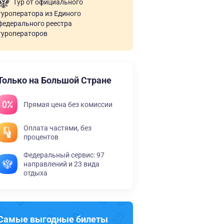
Тур от официального
туроператора из Единого
федерального реестра
туроператоров
Только на Большой Стране
Прямая цена без комиссии
Оплата частями, без
процентов
Федеральный сервис: 97
направлений и 23 вида
отдыха
Самые выгодные билеты