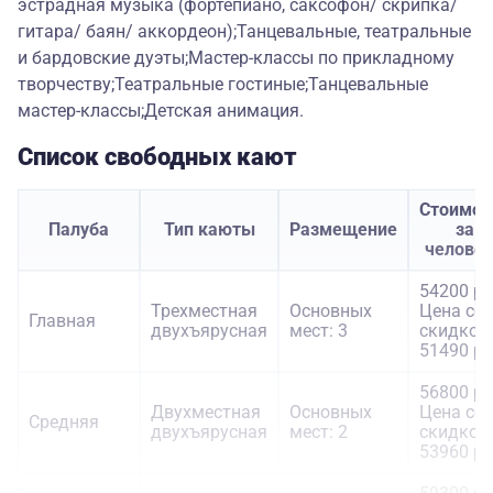
эстрадная музыка (фортепиано, саксофон/ скрипка/
гитара/ баян/ аккордеон);Танцевальные, театральные
и бардовские дуэты;Мастер-классы по прикладному
творчеству;Театральные гостиные;Танцевальные
мастер-классы;Детская анимация.
Список свободных кают
Стоимос
Палуба
Тип каюты
Размещение
за
челове
54200 ру
Трехместная
Основных
Цена со
Главная
двухъярусная
мест: 3
скидкой:
51490 ру
56800 ру
Двухместная
Основных
Цена со
Средняя
двухъярусная
мест: 2
скидкой:
53960 ру