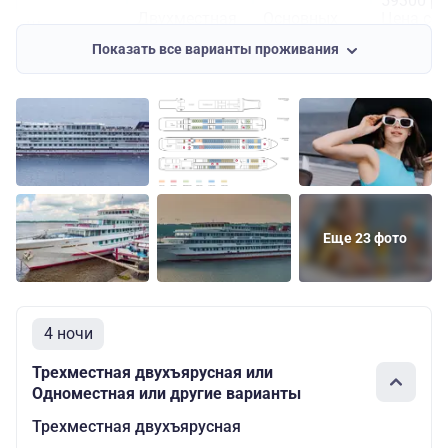
59300 ру
Двухместная
Основных
Цена со
Шлюпочная
двухъярусная
мест: 2
скидкой:
Показать все варианты проживания
56335 ру
80100 ру
Основных
Цена со
Шлюпочная
Одноместная
мест: 1
скидкой:
76095 ру
Еще 23 фото
4 ночи
Трехместная двухъярусная или
Одноместная или другие варианты
Трехместная двухъярусная