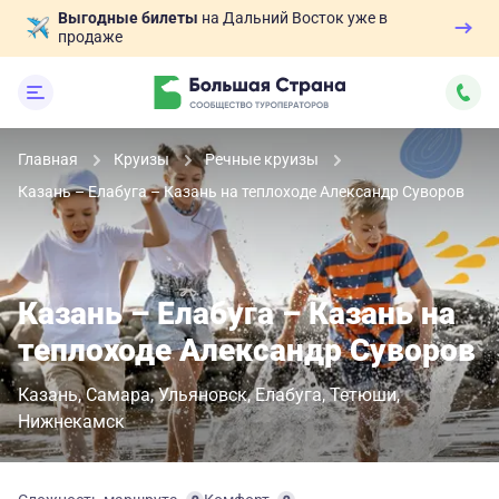
Выгодные билеты
на Дальний Восток уже в
продаже
Главная
Круизы
Речные круизы
Казань – Елабуга – Казань на теплоходе Александр Суворов
Казань – Елабуга – Казань на
теплоходе Александр Суворов
Казань
Самара
Ульяновск
Елабуга
Тетюши
Нижнекамск