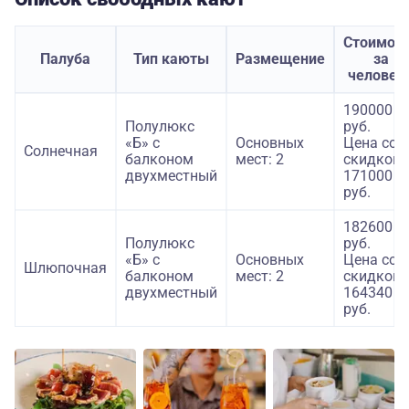
Стоимос
Палуба
Тип каюты
Размещение
за
человек
190000
Полулюкс
руб.
«Б» с
Основных
Цена со
Солнечная
балконом
мест: 2
скидкой:
двухместный
171000
руб.
182600
Полулюкс
руб.
«Б» с
Основных
Цена со
Шлюпочная
балконом
мест: 2
скидкой:
двухместный
164340
руб.