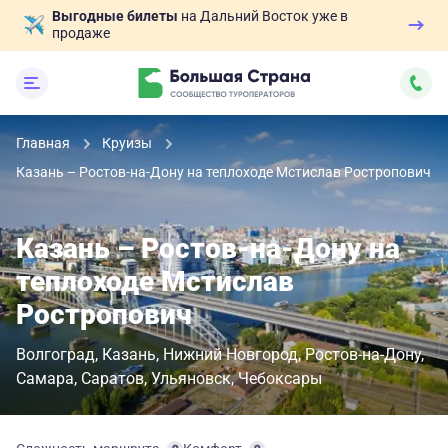
Выгодные билеты
на Дальний Восток уже в
продаже
Главная
Круизы
Казань – Ростов-на-Дону на теплоходе Мстислав Ростропович
Казань – Ростов-на-Дону на
теплоходе Мстислав
Ростропович
Волгоград
Казань
Нижний Новгород
Ростов-на-Дону
Самара
Саратов
Ульяновск
Чебоксары