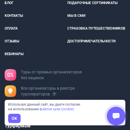
БЛОГ
ПОДАРОЧНЫЕ СЕРТИФИКАТЫ
КОНТАКТЫ
МЫ В СМИ
ОПЛАТА
СТРАХОВКА ПУТЕШЕСТВЕННИКОВ
ОТЗЫВЫ
ДОСТОПРИМЕЧАТЕЛЬНОСТИ
ВЕБИНАРЫ
Туры от прямых организаторов
без наценок
Все организаторы в реестре
туроператоров
Федеральный сервис: 97
Используя данный сайт, вы даете согласие
на использование
файлов куки (cookie)
направлений и 23 вида отдыха
OK
Турфирмам