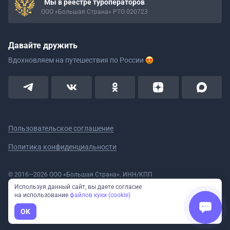
Мы в реестре туроператоров
ООО «Большая Страна» РТО 020723
Давайте дружить
Вдохновляем на путешествия
по России
Пользовательское соглашение
Политика конфиденциальности
© 2016—2026 ООО «Большая Страна». ИНН/КПП
5908078160/590801001 ОГРН 1185958020533
Используя данный сайт, вы даете согласие
Номер в реестре Роскомнадзора № 59-18-006319 (Приказ № 321 от
на использование
файлов куки (cookie)
11.10.2018)
Полное или частичное копирование изображений и текстов возможно
OK
только с указанием активной ссылки на сайт Большая Страна.