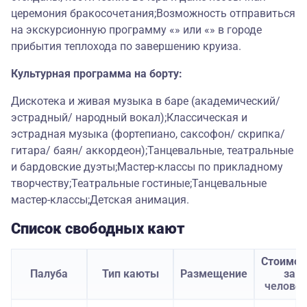
церемония бракосочетания;Возможность отправиться
на экскурсионную программу «» или «» в городе
прибытия теплохода по завершению круиза.
Культурная программа на борту:
Дискотека и живая музыка в баре (академический/
эстрадный/ народный вокал);Классическая и
эстрадная музыка (фортепиано, саксофон/ скрипка/
гитара/ баян/ аккордеон);Танцевальные, театральные
и бардовские дуэты;Мастер-классы по прикладному
творчеству;Театральные гостиные;Танцевальные
мастер-классы;Детская анимация.
Список свободных кают
Стоимос
Палуба
Тип каюты
Размещение
за
челове