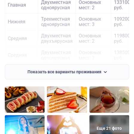
Двухместная
Основных
133100
Главная
одноярусная
мест: 2
руб.
Трехместная
Основных
109200
Нижняя
одноярусная
мест: 3
руб.
Двухместная
Основных
119800
Средняя
двухъярусная
мест: 2
руб.
Двухместная
Основных
138500
Средняя
одноярусная
мест: 2
руб.
Полулюкс
Основных
225000
Средняя
Показать все варианты проживания
трехместный
мест: 3
руб.
Двухместная
Основных
143800
Шлюпочная
одноярусная
мест: 2
руб.
Еще 21 фото