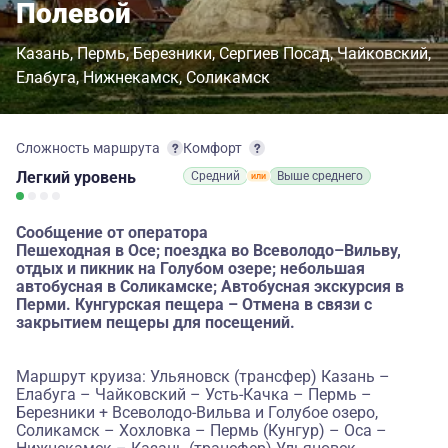
Полевой
Казань
Пермь
Березники
Сергиев Посад
Чайковский
Елабуга
Нижнекамск
Соликамск
Сложность маршрута
Комфорт
Легкий
уровень
Средний
Выше среднего
Сообщение от оператора
Пешеходная в Осе; поездка во Всеволодо–Вильву,
отдых и пикник на Голубом озере; небольшая
автобусная в Соликамске; Автобусная экскурсия в
Перми. Кунгурская пещера – Отмена в связи с
закрытием пещеры для посещений.
Маршрут круиза: Ульяновск (трансфер) Казань –
Елабуга – Чайковский – Усть-Качка – Пермь –
Березники + Всеволодо-Вильва и Голубое озеро,
Соликамск – Хохловка – Пермь (Кунгур) – Оса –