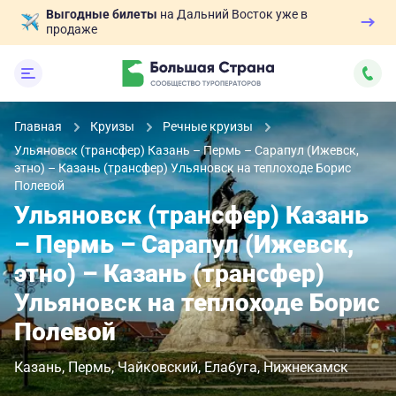
Выгодные билеты
на Дальний Восток уже в
продаже
Главная
Круизы
Речные круизы
Ульяновск (трансфер) Казань – Пермь – Сарапул (Ижевск,
этно) – Казань (трансфер) Ульяновск на теплоходе Борис
Полевой
Ульяновск (трансфер) Казань
– Пермь – Сарапул (Ижевск,
этно) – Казань (трансфер)
Ульяновск на теплоходе Борис
Полевой
Казань
Пермь
Чайковский
Елабуга
Нижнекамск