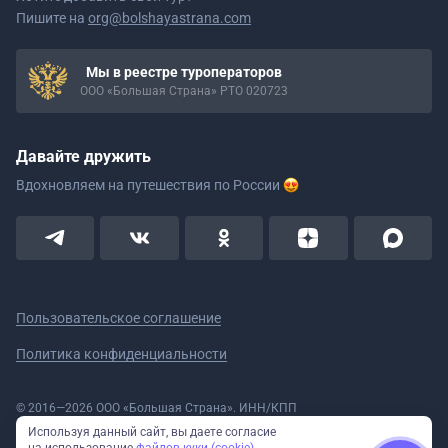
Пишите на
org@bolshayastrana.com
Мы в реестре туроператоров
ООО «Большая Страна» РТО 020723
Давайте дружить
Вдохновляем на путешествия
по России
Пользовательское соглашение
Политика конфиденциальности
© 2016—2026 ООО «Большая Страна». ИНН/КПП
5908078160/590801001 ОГРН 1185958020533
Используя данный сайт, вы даете согласие
Номер в реестре Роскомнадзора № 59-18-006319 (Приказ № 321 от