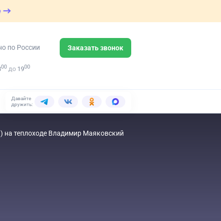
е
но по России
Заказать звонок
00
00
8
до
19
Давайте
дружить:
.) на теплоходе Владимир Маяковский