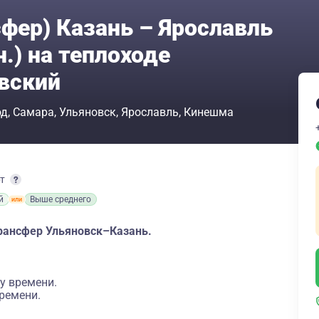
сфер) Казань – Ярославль
н.) на теплоходе
вский
од
Самара
Ульяновск
Ярославль
Кинешма
рт
й
Выше среднего
трансфер Ульяновск–Казань.
у времени.
ремени.