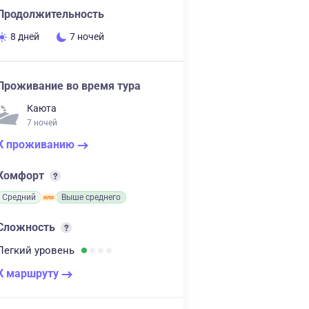
Продолжительность
8 дней
7 ночей
Проживание во время тура
Каюта
7 ночей
К проживанию
Комфорт
Средний
Выше среднего
Сложность
Легкий
уровень
К маршруту