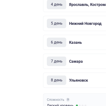
4 день
Ярославль, Костром
5 день
Нижний Новгород
6 день
Казань
7 день
Самара
8 день
Ульяновск
Сложность
Легкий
уровень