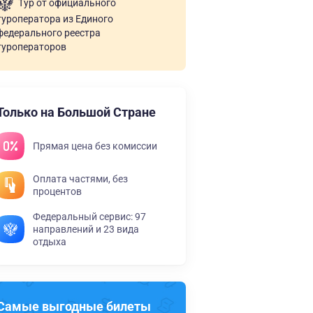
Тур от официального
туроператора из Единого
федерального реестра
туроператоров
Только на Большой Стране
Прямая цена без комиссии
Оплата частями, без
процентов
Федеральный сервис: 97
направлений и 23 вида
отдыха
Самые выгодные билеты