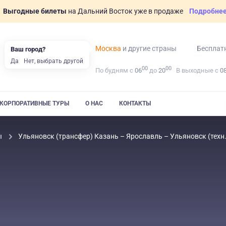
Выгодные билеты
на Дальний Восток уже в продаже
Подробне
Москва
и другие страны
Бесплат
Ваш город?
Да
Нет, выбрать другой
00
00
По будням с
06
до
20
В выходные с
0
КОРПОРАТИВНЫЕ ТУРЫ
О НАС
КОНТАКТЫ
ы
Ульяновск (трансфер) Казань – Ярославль – Ульяновск (техн