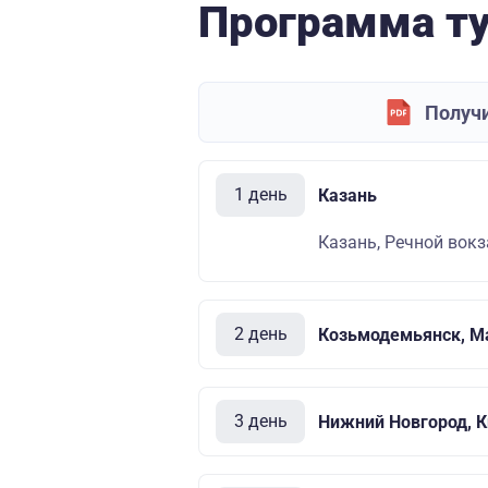
Программа т
Получи
1 день
Казань
Казань, Речной вокза
2 день
Козьмодемьянск, М
3 день
Нижний Новгород, 