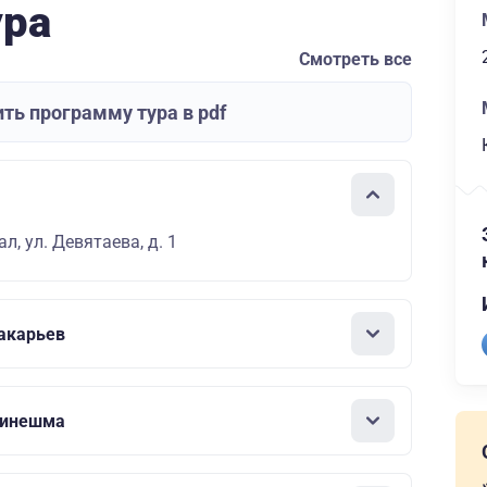
ура
Смотреть все
ть программу тура в pdf
л, ул. Девятаева, д. 1
акарьев
Кинешма