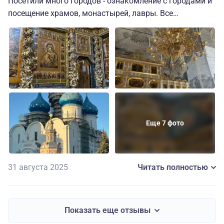
Посетили много городов - ознакомление с городами и
бесконечно😊
посещение храмов, монастырей, лавры. Все
организовано хорошо, автобус комфортабельный,
отличный водитель Виктор и экскурсовод Денис -
вообще супер - массу интересной информации
постоянно рассказывал, не молчал. Рады, что
посетили множество христианских святынь. Спасибо
«Большой Стране»
Еще 7 фото
31 августа 2025
Читать полностью
Показать еще отзывы