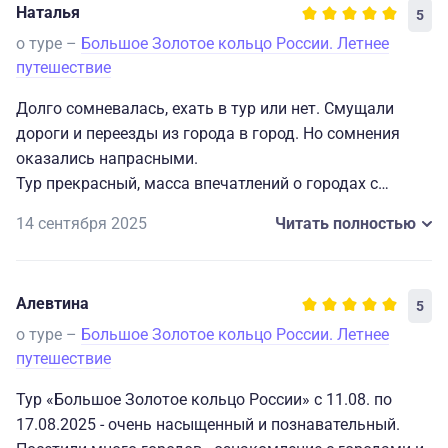
Наталья
5
о туре –
Большое Золотое кольцо России. Летнее
путешествие
Долго сомневалась, ехать в тур или нет. Смущали
дороги и переезды из города в город. Но сомнения
оказались напрасными.
Тур прекрасный, масса впечатлений о городах с
вековой историей. Усталость присутствовала, но
14 сентября 2025
Читать полностью
организаторы позаботились о комфорте. Спасибо
огромное нашему водителю Виктору Валерьевичу за
безопасное и комфортное вождение, сразу видно,
Алевтина
5
человек знает свою работу и безупречно её
выполняет. Также хочу отметить работу нашего
о туре –
Большое Золотое кольцо России. Летнее
экскурсовода Жанны Фёдоровны. Человек
путешествие
энциклопедических знаний. Ненапряжная,
Тур «Большое Золотое кольцо России» с 11.08. по
ненавязчивая, заботливая, просто умница. Наша
17.08.2025 - очень насыщенный и познавательный.
«аудио Жанна», можно слушать и заслушиваться