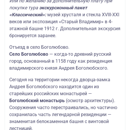
Или по желанию за дополнительную плату при
покупке тура
экскурсионный пакет
«Классический»:
музей хрусталя и стекла XVIII-XXI
веков или экспозиция «Старый Владимир» в 4-
этажной башне 1912 г. Дополнительная экскурсия
бронируется заранее.
Отъезд в село Боголюбово.
Cело Боголюбово
— когда-то древний русский
город, основанный в 1158 году как резиденция
владимирского князя Андрея Боголюбского.
Сегодня на территории некогда дворца-замка
Андрея Боголюбского находится один из
старейших российских монастырей —
Боголюбский монастырь
(осмотр архитектуры).
Сооружения часто перестраивались, но частично
сохранилась часть легендарной резиденции —
знаменитая белокаменная башня с винтовой
лестницей.