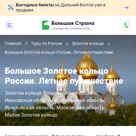
Выгодные билеты
на Дальний Восток уже в
продаже
Главная
Туры по России
Золотое кольцо
Большое Золотое кольцо России. Летнее путешествие
Большое Золотое кольцо
России. Летнее путешествие
Золотое кольцо
Владимирская область
Ивановская область
Костромская область
Ярославская область
Московская область
Малое Золотое кольцо