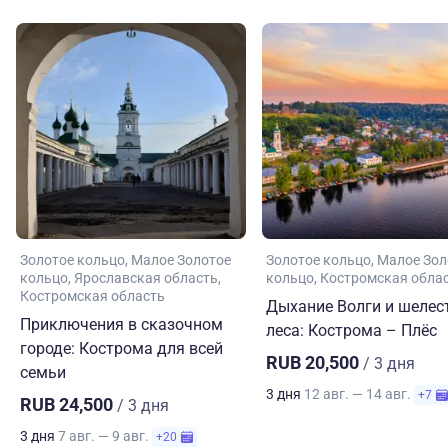
Золотое кольцо
Малое Золотое
Золотое кольцо
Малое Зол
кольцо
Ярославская область
кольцо
Костромская обла
Костромская область
Дыхание Волги и шелес
Приключения в сказочном
леса: Кострома – Плёс
городе: Кострома для всей
RUB 20,500
/ 3 дня
семьи
3 дня
12 авг. — 14 авг.
+7
RUB 24,500
/ 3 дня
3 дня
7 авг. — 9 авг.
+20