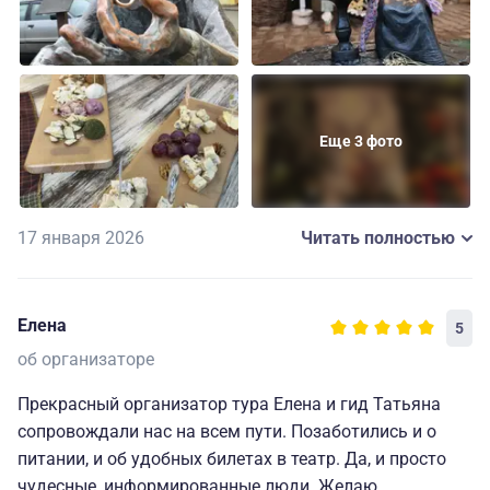
(действительно жемчужина Костромского края), и
музей театрального костюма с невероятно
энергичной хозяйкой, и сам город - всё увиденное и
услышанное произвело на нас отличное впечатление.
Еще 3 фото
17 января 2026
Читать полностью
Елена
5
об организаторе
Прекрасный организатор тура Елена и гид Татьяна
сопровождали нас на всем пути. Позаботились и о
питании, и об удобных билетах в театр. Да, и просто
чудесные, информированные люди. Желаю