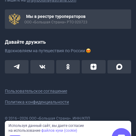
Пишите на
org@bolshayastrana.com
Мы в реестре туроператоров
ООО «Большая Страна» РТО 020723
Давайте дружить
Вдохновляем на путешествия
по России
Пользовательское соглашение
Политика конфиденциальности
© 2016—2026 ООО «Большая Страна». ИНН/КПП
5908078160/590801001 ОГРН 1185958020533
Используя данный сайт, вы даете согласие
Номер в реестре Роскомнадзора № 59-18-006319 (Приказ № 321 от
на использование
файлов куки (cookie)
11.10.2018)