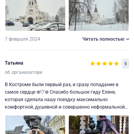
причем в не зависимости от возраста. Были приятно
поражены! Прекрасное сопровождение, так
сложилось, что мы были одни... видимо зима...
встретитили, везде возили, показывали и
рассказывали. Подсказали лучшие места для покупки
вкусностей и сувениров. Всем очень советую
7 февраля 2024
Читать полностью
съездить!!!
Татьяна
5
об организаторе
В Костроме были первый раз, и сразу попадание в
самое сердце ❄️🤍❄️ Спасибо большое гиду Елене,
которая сделала нашу поездку максимально
комфортной, душевной и совершенно неформальной
(в самом лучшем смысле этого слова). И театр с очень
сильной постановкой "Без вины виноватых", и усадьба
со очаровательной Снегурочкой и чаепитием