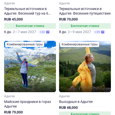
Адыгея
Адыгея
Термальные источники в
Термальные источники в
Адыгее. Весенний тур на 6
Адыгее. Весеннее путешествие
дней
RUB 45,000
RUB 70,000
Бесплатная отмена
Бесплатная отмена
6 дн.
2—7 мая 2027
8 дн.
2—9 мая 2027
+32
+39
Комбинированные туры
Комбинированные туры
Адыгея
Адыгея
Майские праздники в горах
Выходные в Адыгее
Адыгеи
RUB 48,000
RUB 79,000
Бесплатная отмена