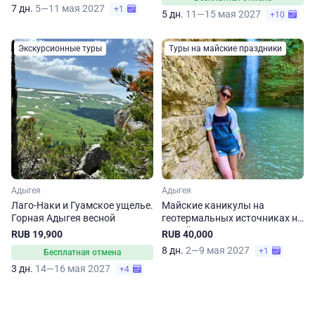
7 дн.
5—11 мая 2027
+1
5 дн.
11—15 мая 2027
+10
Экскурсионные туры
Туры на майские праздники
Адыгея
Адыгея
Лаго-Наки и Гуамское ущелье.
Майские каникулы на
Горная Адыгея весной
геотермальных источниках на
8 дней
RUB 19,900
RUB 40,000
8 дн.
2—9 мая 2027
+1
Бесплатная отмена
3 дн.
14—16 мая 2027
+4