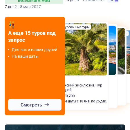
+4
Бесплатная отмена
7 дн.
2—8 мая 2027
Экскурсионные туры
Комбинированные туры
Комбинированные туры
А еще 15 туров под
Комбинированные туры
запрос
Для вас и ваших друзей
На ваши даты
Сочи
Сочинский эксклюзив. Тур
на 6 дней
RUB 70,700
Любые даты с 18 янв. по 26 дек.
Смотреть