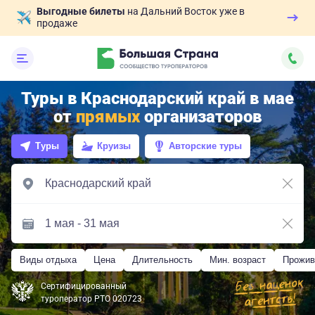
Выгодные билеты
на Дальний Восток уже в
продаже
Туры в Краснодарский край в мае
от
прямых
организаторов
Туры
Круизы
Авторские туры
Виды отдыха
Цена
Длительность
Мин. возраст
Прожив
Сертифицированный
туроператор РТО 020723