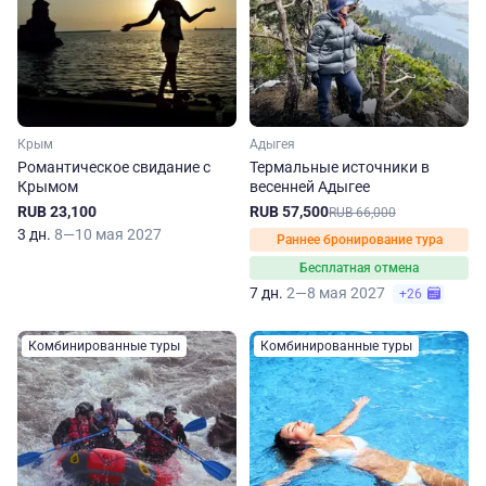
Крым
Адыгея
Романтическое свидание с
Термальные источники в
Крымом
весенней Адыгее
RUB 23,100
RUB 57,500
RUB 66,000
3 дн.
8—10 мая 2027
Раннее бронирование тура
Бесплатная отмена
7 дн.
2—8 мая 2027
+26
Комбинированные туры
Комбинированные туры