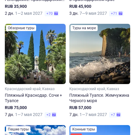
край
RUB 35,900
RUB 45,900
2 дн.
1—2 мая 2027
3 дн.
7—9 мая 2027
+70
+71
Обзорные туры
Туры на море
Краснодарский край, Кавказ
Краснодарский край, Кавказ
Пляжный Краснодар. Сочи +
Пляжный Туапсе. Жемчужина
Туапсе
Черного моря
RUB 75,000
RUB 57,000
7 дн.
1—7 мая 2027
7 дн.
1—7 мая 2027
+2
+7
Пешие туры
Конные туры