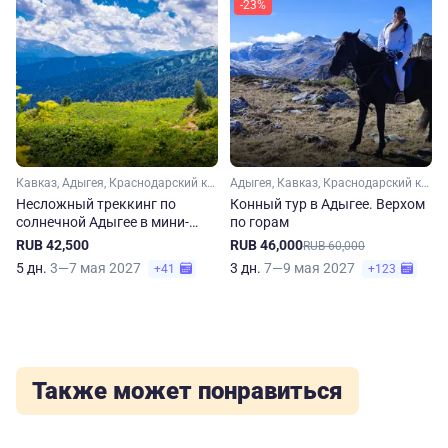
-23%
Кавказ, Адыгея, Краснодарский край
Адыгея, Кавказ, Краснодарский край
Несложный треккинг по
Конный тур в Адыгее. Верхом
солнечной Адыгее в мини-
по горам
группе
RUB 42,500
RUB 46,000
RUB 60,000
5 дн.
3—7 мая 2027
3 дн.
7—9 мая 2027
+41
+123
Также может понравиться