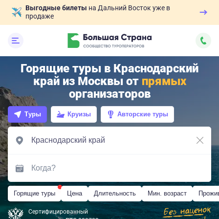
Выгодные билеты
на Дальний Восток уже в
продаже
Горящие туры в Краснодарский
край из Москвы от
прямых
организаторов
Туры
Круизы
Авторские туры
Горящие туры
Цена
Длительность
Мин. возраст
Прожи
Сертифицированный