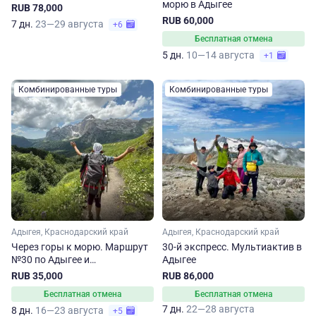
морю в Адыгее
RUB 78,000
RUB 60,000
7 дн.
23—29 августа
+6
Бесплатная отмена
5 дн.
10—14 августа
+1
Комбинированные туры
Комбинированные туры
Адыгея, Краснодарский край
Адыгея, Краснодарский край
Через горы к морю. Маршрут
30-й экспресс. Мультиактив в
№30 по Адыгее и
Адыгее
Краснодарскому краю
RUB 35,000
RUB 86,000
Бесплатная отмена
Бесплатная отмена
7 дн.
22—28 августа
8 дн.
16—23 августа
+5