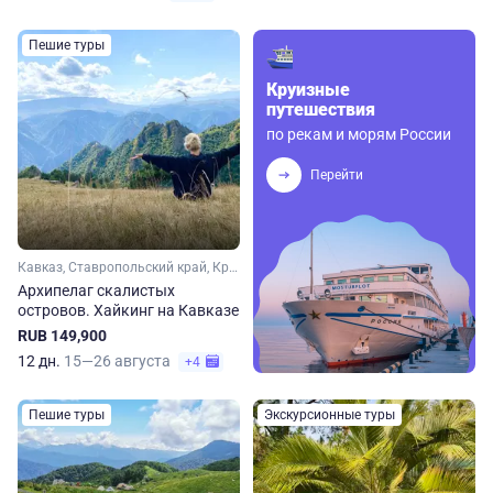
Пешие туры
Круизные
путешествия
по рекам и морям России
Перейти
Кавказ, Ставропольский край, Краснодарский край
Архипелаг скалистых
островов. Хайкинг на Кавказе
RUB 149,900
12 дн.
15—26 августа
+4
Пешие туры
Экскурсионные туры