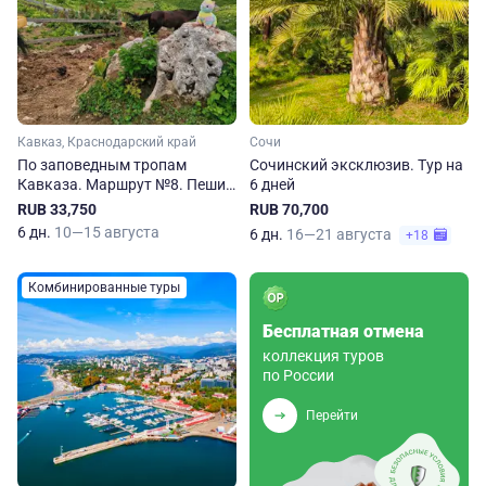
Кавказ, Краснодарский край
Сочи
По заповедным тропам
Сочинский эксклюзив. Тур на
Кавказа. Маршрут №8. Пеший
6 дней
тур
RUB 33,750
RUB 70,700
6 дн.
10—15 августа
6 дн.
16—21 августа
+18
Комбинированные туры
Бесплатная отмена
коллекция туров
по России
Перейти