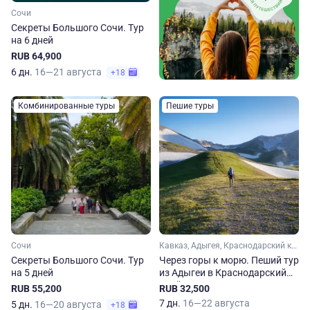
Сочи
Секреты Большого Сочи. Тур
на 6 дней
RUB 64,900
6 дн.
16—21 августа
+18
Комбинированные туры
Пешие туры
Сочи
Кавказ, Адыгея, Краснодарский край
Секреты Большого Сочи. Тур
Через горы к морю. Пеший тур
на 5 дней
из Адыгеи в Краснодарский
край
RUB 55,200
RUB 32,500
7 дн.
16—22 августа
5 дн.
16—20 августа
+18