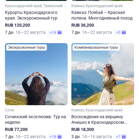
Краснодарский край, Таманский полуостров
Кавказ, Краснодарский край
Курорты Краснодарского
Кавказ: Псебай – Красная
края. Экскурсионный тур
поляна. Многодневный поход
RUB 120,200
RUB 36,200
7 дн.
16—22 августа
7 дн.
16—22 августа
+14
+5
Экскурсионные туры
Комбинированные туры
Сочи
Кавказ, Краснодарский край
Сочинский эксклюзив. Тур на
Восхождение на вершину
неделю
Ачишхо в Краснодарском
крае
RUB 77,200
RUB 18,300
7 дн.
16—22 августа
3 дн.
14—16 августа
+18
+7