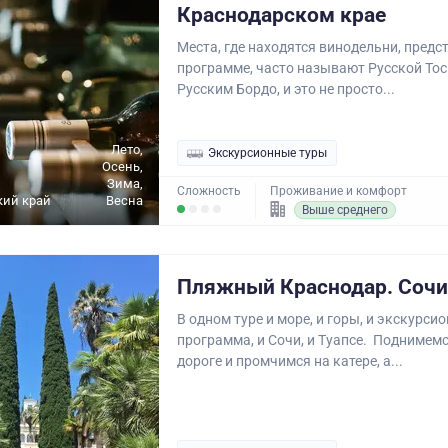
Краснодарском крае
Места, где находятся винодельни, предс
программе, часто называют Русской То
Русским Бордо, и это не просто...
Лето,
Экскурсионные туры
Осень,
Зима,
Сложность
Проживание и комфорт
кий край
Весна
Выше среднего
Пляжный Краснодар. Сочи 
В одном туре и море, и горы, и экскурси
программа, и Сочи, и Туапсе. Поднимем
дороге и промчимся на катере, а...