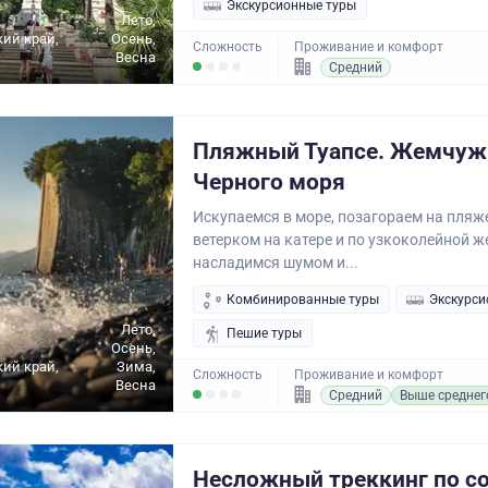
Экскурсионные туры
Лето,
ий край,
Осень,
Сложность
Проживание и комфорт
Весна
Средний
Пляжный Туапсе. Жемчуж
Черного моря
Искупаемся в море, позагораем на пляж
ветерком на катере и по узкоколейной ж
насладимся шумом и...
Комбинированные туры
Экскурси
Лето,
Пешие туры
Осень,
ий край,
Зима,
Сложность
Проживание и комфорт
Весна
Средний
Выше среднег
Несложный треккинг по с