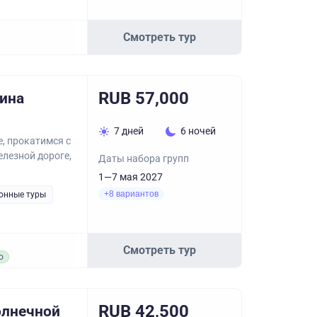
Смотреть тур
RUB 57,000
ина
7 дней
6 ночей
е, прокатимся с
елезной дороге,
Даты набора групп
1—7 мая 2027
+8 вариантов
онные туры
Смотреть тур
о
RUB 42,500
олнечной