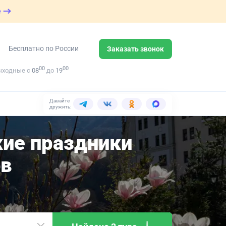
е
Бесплатно по России
Заказать звонок
00
00
ыходные с
08
до
19
Давайте
дружить:
кие праздники
ов