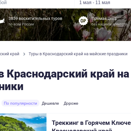
3859 восхитительных туров
Прямая цена
по всей России
без наценок агентств
рский край
Туры в Краснодарский край на майские праздники
в Краснодарский край на
ники
По популярности
Дешевле
Дороже
Треккинг в Горячем Ключе