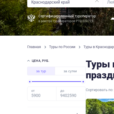
Сертифицированный туроператор
в реестре туроператоров РТО 020723
Главная
Туры по России
Туры в Краснода
Туры 
ЦЕНА, РУБ.
за тур
за сутки
празд
Сортировать по:
от
до