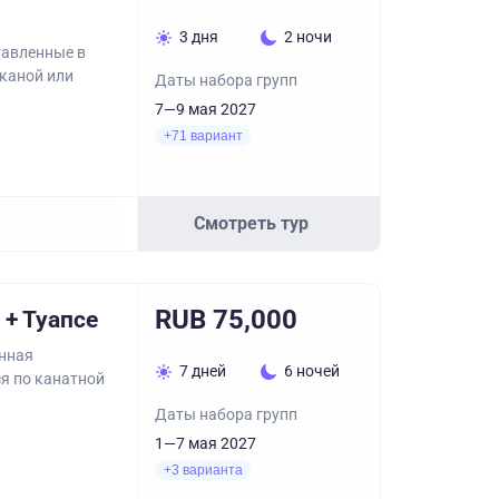
3 дня
2 ночи
тавленные в
сканой или
Даты набора групп
7—9 мая 2027
+71 вариант
Смотреть тур
RUB 75,000
+ Туапсе
онная
7 дней
6 ночей
ся по канатной
Даты набора групп
1—7 мая 2027
+3 варианта