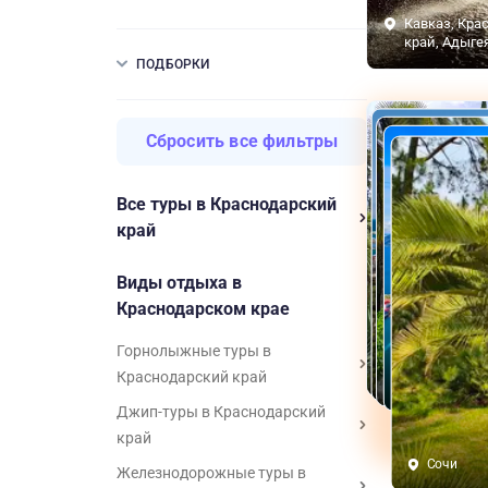
Кавказ, Кра
край, Адыге
ПОДБОРКИ
Сбросить все фильтры
Все туры в Краснодарский
край
Виды отдыха в
Краснодарском крае
Горнолыжные туры в
Сочи
Сочи
Краснодарский край
Сочи
Сочи
Джип-туры в Краснодарский
край
Сочи
Железнодорожные туры в