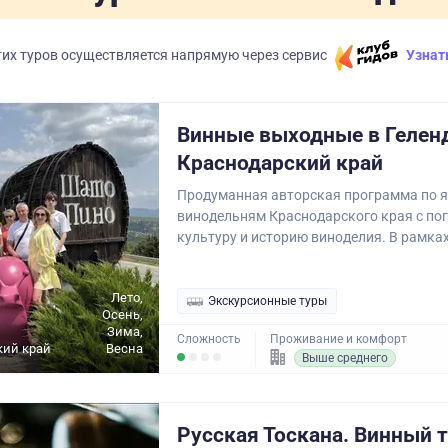
их туров осуществляется напрямую через сервис
Узнат
Винные выходные в Гелен
Краснодарский край
Продуманная авторская программа по 
винодельням Краснодарского края с по
культуру и историю виноделия. В рамках
Лето,
Экскурсионные туры
Осень,
Зима,
Сложность
Проживание и комфорт
кий край
Весна
Выше среднего
Русская Тоскана. Винный т