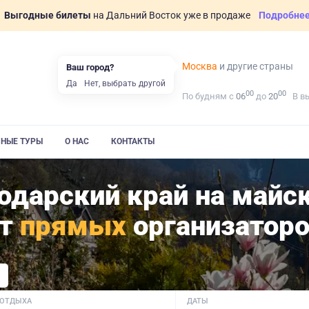
Выгодные билеты
на Дальний Восток уже в продаже
Подробне
Москва
и другие страны
Ваш город?
Да
Нет, выбрать другой
00
00
По будням с
06
до
20
В в
ВНЫЕ ТУРЫ
О НАС
КОНТАКТЫ
одарский край на майс
от
прямых
организатор
 ОТДЫХА
ДАТЫ