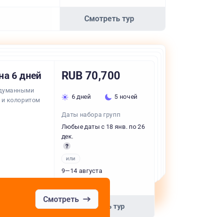
Смотреть тур
RUB 70,700
на 6 дней
родуманными
6 дней
5 ночей
 и колоритом
Даты набора групп
Любые даты с 18 янв. по 26
дек.
или
9—14 августа
+20 вариантов
Смотреть
Смотреть тур