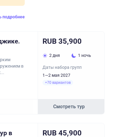
ь подробнее
RUB 35,900
джике.
2 дня
1 ночь
ярким
гружением в
Даты набора групп
...
1—2 мая 2027
+70 вариантов
Смотреть тур
RUB 45,900
ур в