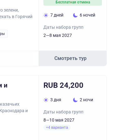
Бесплатная отмена
о зелени,
7 дней
6 ночей
ехать в Горячий
Даты набора групп
уры
2—8 мая 2027
Смотреть тур
RUB 24,200
м и
3 дня
2 ночи
 казачьих
 Краснодара и
Даты набора групп
8—10 мая 2027
+4 варианта