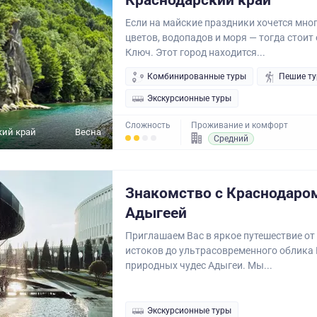
Краснодарский край
Если на майские праздники хочется мног
цветов, водопадов и моря — тогда стоит 
Ключ. Этот город находится...
Комбинированные туры
Пешие т
Экскурсионные туры
Сложность
Проживание и комфорт
кий край
Весна
Средний
Знакомство с Краснодаро
Адыгеей
Приглашаем Вас в яркое путешествие от
истоков до ультрасовременного облика
природных чудес Адыгеи. Мы...
Экскурсионные туры