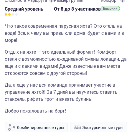
Сложность маршрута
Размер группы
Комфорт
Средний
уровень
От 8
до 8 участников
Высокий
Что такое современная парусная яхта? Это отель на
воде! Все, к чему вы привыкли дома, будет с вами и в
море!
Отдых на яхте — это идеальный формат! Комфорт
отеля с возможностью ежедневной смены локации, да
еще и с какими видами! Даже известные вам места
откроются совсем с другой стороны!
Да, а еще у нас вся команда принимает участие в
управление яхтой! За 7 дней вы научитесь ставить
стаксель, рифить грот и вязать булинь!
Добро пожаловать на борт!
Комбинированные туры
Экскурсионные туры