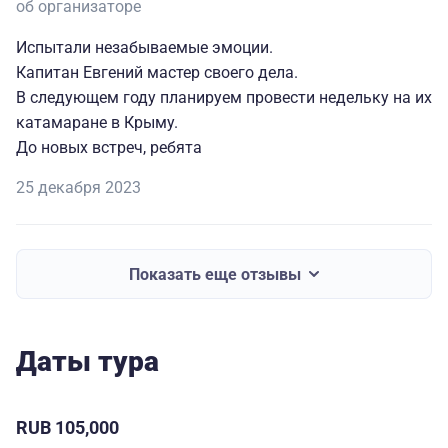
на многих яхтах, на "Марусе" всё стерильно!
об организаторе
Супер, всем рекомендую.
Испытали незабываемые эмоции.
В будущем сезоне, обязательно заедем ещё на
Капитан Евгений мастер своего дела.
недельку.
В следующем году планируем провести недельку на их
Спасибо Алексей и Екатерина!
катамаране в Крыму.
До новых встреч, ребята
25 декабря 2023
Показать еще отзывы
Даты тура
RUB 105,000