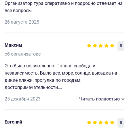
Организатор тура оперативно и подробно отвечает на
все вопросы
26 августа 2025
Максим
5
об организаторе
Это было великолепно. Полная свобода и
независимость. Было все, море, солнце, высадка на
дикие пляжи, прогулка по городам,
достопримечательности.
Ветер, чуток шторма исключительно по нашему
25 декабря 2023
Читать полностью
заказу. Якорные стоянки. Пиратская высадка за
пивом на тузике.
Мидии и устрицы пойманые собственными руками.
Евгений
5
Очень комфортная лодка, чистота и порядок! Бывал