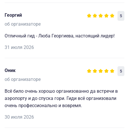
понравилась, но ребята говорили, что готовить было
слегка запарно, я была дежурной на 3 день - у нас все
Георгий
5
было легко и очень вкусно.
об организаторе
Из пожеланий - больше активностей на узнавание друг
Отличный гид - Люба Георгиева, настоящий лидер!
друга, песни под гитару у костра, да и все) остальное
идеально 🔥
31 июля 2026
Спасибо, и всем рекомендую - включайте авиарежим
на телефоне в первый день и выключайте в
Оник
5
последний!)
об организаторе
Всё било очень хорошо организованно да встречи в
аэропорту и до спуска гори. Гиди всё организовали
очень профессионально и вовремя.
30 июля 2026