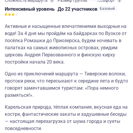
Сложность маршрута
Размер группы
Комфорт
Интенсивный
уровень
до 22 участников
Базовый
Активные и насыщенные впечатлениями выходные на
воде! За 4 дня мы пройдём на байдарках по Вуоксе от
посёлка Ромашки до Приозерска, будем ночевать в
палатках на самых живописных островах, увидим
церковь Андрея Первозванного и финскую кирху
постройки начала 20 века.
Одно из приключений маршрута — Тиверские волоки,
протоки реки, что пересыхают к середине лета и будто
говорят замечтавшимся туристам: «Пора немного
размяться!».
Карельская природа, тёплая компания, вкусная еда на
костре, фантастические закаты и задушевные беседы
— настоящая перезагрузка от шума города и суеты
повседневности.