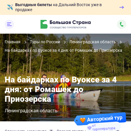
Выгодные билеты
на Дальний Восток уже в
продаже
Главная
Туры по России
Ленинградская область
На байдарках по Вуоксе за 4 дня: от Ромашек до Приозерска
На байдарках по Вуоксе за 4
дня: от Ромашек до
Приозерска
Ленинградская область
Авторский тур
от
туроператора