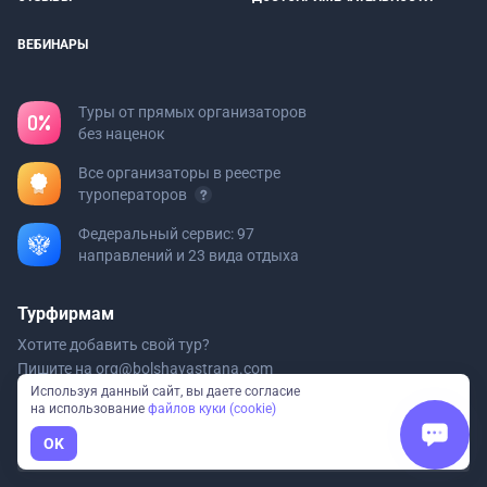
ВЕБИНАРЫ
Туры от прямых организаторов
без наценок
Все организаторы в реестре
туроператоров
Федеральный сервис: 97
направлений и 23 вида отдыха
Турфирмам
Хотите добавить свой тур?
Пишите на
org@bolshayastrana.com
Используя данный сайт, вы даете согласие
на использование
файлов куки (cookie)
Мы в реестре туроператоров
OK
ООО «Большая Страна» РТО 020723