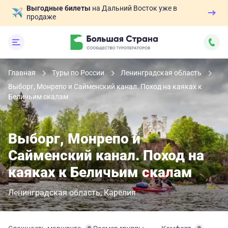
Выгодные билеты
на Дальний Восток уже в
продаже
Главная
Туры по России
Ленинградская область
Выборг, Монрепо и Сайменский канал. Поход на каяках к
Беличьим скалам
Выборг, Монрепо и
Сайменский канал. Поход на
каяках к Беличьим скалам
Ленинградская область
Карелия