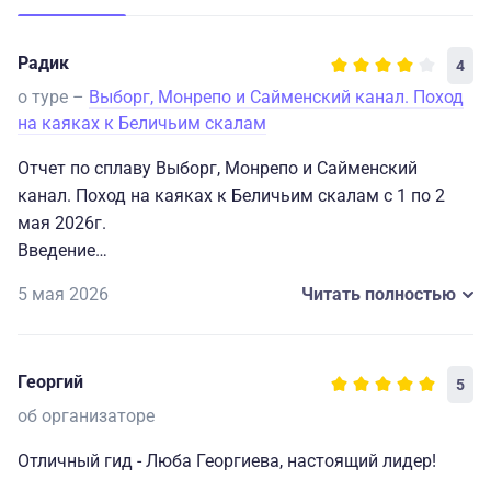
Радик
4
о туре –
Выборг, Монрепо и Сайменский канал. Поход
на каяках к Беличьим скалам
Отчет по сплаву Выборг, Монрепо и Сайменский
канал. Поход на каяках к Беличьим скалам с 1 по 2
мая 2026г.
Введение
На майские праздники захотелось чего-то особенного
5 мая 2026
Читать полностью
– короткое приключение, наполненное свежим
воздухом и водной стихией. Выбор пал на сплав по
рекам и каналам Ленинградской области. После
Георгий
5
долгих поисков на сайте “Большой Страны” и с учетом
ограниченного бюджета и времени, выбор
об организаторе
остановился на двухдневном, казалось бы,
Отличный гид - Люба Георгиева, настоящий лидер!
“несложном” маршруте, начинающемся из Выборга.