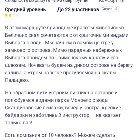
Сложность маршрута
Размер группы
Комфорт
Средний
уровень
до 22 участников
Базовый
В этом маршруте природные красоты живописных
Беличьих скал сочетаются с открыточными видами
Выборга с воды. Мы начнём в самом центре у
замкового острова. Мимо парадных набережных
Выборга пройдём по Сайменскому каналу и его
шлюзам. Ночевать будем на диком острове на берегу
залива, а утром налегке прогуляемся на скалы
Пальцево.
На обратном пути устроим пикник на острове и
полюбуемся видами парка Монрепо с воды.
Скандинавские пейзажи, вечер у костра, крепкие
байдарки и заботливый инструктор — не хватает
только вас!
Есть компания от 10 человек? Можем сделать