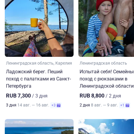
сплав, был наполнен новыми впечатлениями и яркими
моментами.
Заключение.
Сплав по маршруту Выборг-Монрепо-Сейменский
канал стал для нас не только физическим
испытанием, но и прекрасной возможностью
насладиться красотой природы и просто хорошо
провести время в отличной компании. Мы уезжали с
Ленинградская область
Карелия
Ленинградская область
полными сердцами и искренним желанием вернуться
снова.
Ладожский берег. Пеший
Испытай себя! Семейны
поход с палатками из Санкт-
поход с рюкзаками в
Петербурга
Ленинградской области
RUB 7,300
RUB 8,800
/ 3 дня
/ 2 дня
3 дня
14 авг. — 16 авг.
2 дня
8 авг. — 9 авг.
+3
+1