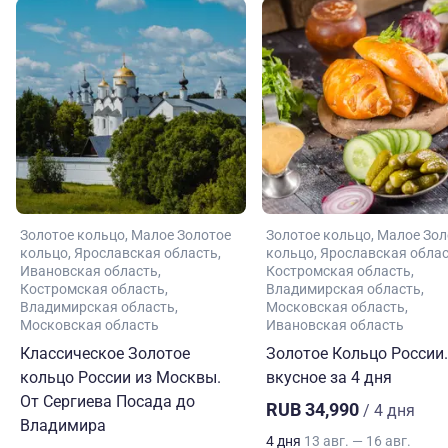
Золотое кольцо
Малое Золотое
Золотое кольцо
Малое Зол
кольцо
Ярославская область
кольцо
Ярославская обла
Ивановская область
Костромская область
Костромская область
Владимирская область
Владимирская область
Московская область
Московская область
Ивановская область
Классическое Золотое
Золотое Кольцо России.
кольцо России из Москвы.
вкусное за 4 дня
От Сергиева Посада до
RUB 34,990
/ 4 дня
Владимира
4 дня
13 авг. — 16 авг.