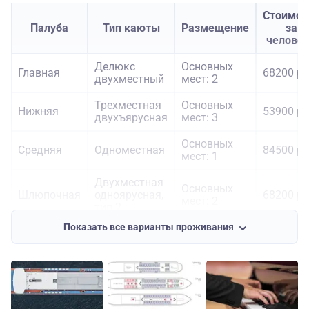
Стоимос
Палуба
Тип каюты
Размещение
за
челове
Делюкс
Основных
Главная
68200 ру
двухместный
мест: 2
Трехместная
Основных
Нижняя
53900 ру
двухъярусная
мест: 3
Основных
Средняя
Одноместная
84500 ру
мест: 1
Двухместная
Основных
Шлюпочная
одноярусная,
68200 ру
мест: 2
тип 2
Показать все варианты проживания