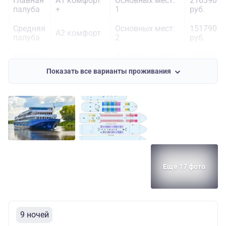
Главная
А1 комфорт
Основных мест:
216390
палуба
+
1
руб.
Средняя
Основных мест:
151790
А2 комфорт
палуба
2
руб.
Средняя
Основных мест:
190090
Полулюкс Б
палуба
2
руб.
Показать все варианты проживания
Средняя
Панорамный
Основных мест:
235990
палуба
полулюкс
2
руб.
Еще 17 фото
9 ночей