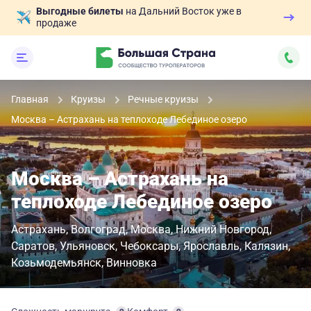
Выгодные билеты
на Дальний Восток уже в
продаже
Главная
Круизы
Речные круизы
Москва – Астрахань на теплоходе Лебединое озеро
Москва – Астрахань на
теплоходе Лебединое озеро
Астрахань
Волгоград
Москва
Нижний Новгород
Саратов
Ульяновск
Чебоксары
Ярославль
Калязин
Козьмодемьянск
Винновка