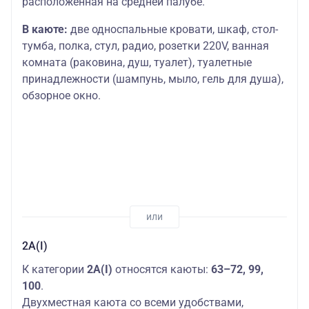
расположенная на средней палубе.
В каюте:
две односпальные кровати, шкаф, стол-
тумба, полка, стул, радио, розетки 220V, ванная
комната (раковина, душ, туалет), туалетные
принадлежности (шампунь, мыло, гель для душа),
обзорное окно.
2А(I)
К категории
2А(I)
относятся каюты:
63–72, 99,
100
.
Двухместная каюта со всеми удобствами,