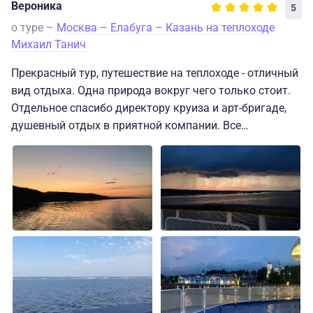
Вероника
5
о туре –
Москва – Елабуга – Казань на теплоходе
Михаил Танич
Прекрасный тур, путешествие на теплоходе - отличный
вид отдыха. Одна природа вокруг чего только стоит.
Отдельное спасибо директору круиза и арт-бригаде,
душевный отдых в приятной компании. Все
организовано на высшем уровне (несмотря на то, что
теплоход Михаил Танич идет как эконом). Остались
довольны поездкой, море положительных эмоций.