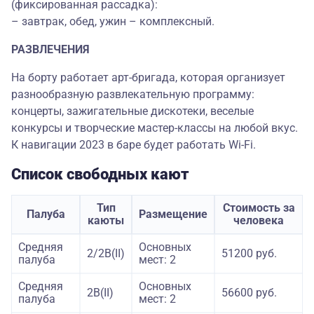
(фиксированная рассадка):
– завтрак, обед, ужин – комплексный.
РАЗВЛЕЧЕНИЯ
На борту работает арт-бригада, которая организует
разнообразную развлекательную программу:
концерты, зажигательные дискотеки, веселые
конкурсы и творческие мастер-классы на любой вкус.
К навигации 2023 в баре будет работать Wi-Fi.
Список свободных кают
Тип
Стоимость за
Палуба
Размещение
каюты
человека
Средняя
Основных
2/2В(II)
51200 руб.
палуба
мест: 2
Средняя
Основных
2B(II)
56600 руб.
палуба
мест: 2