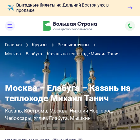
Выгодные билеты
на Дальний Восток уже в
продаже
Главная
Круизы
Речные круизы
Москва – Елабуга – Казань на теплоходе Михаил Танич
Москва – Елабуга – Казань на
теплоходе Михаил Танич
Казань
Кострома
Москва
Нижний Новгород
Чебоксары
Углич
Елабуга
Мышкин