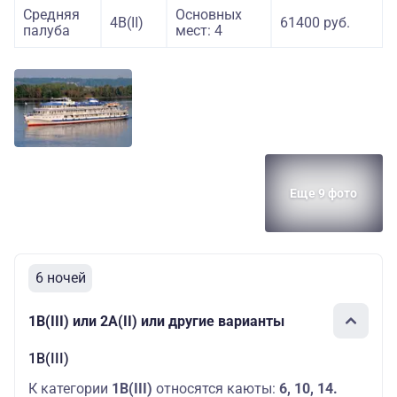
Средняя
Основных
4В(II)
61400 руб.
палуба
мест: 4
Еще 9 фото
6 ночей
1В(III) или 2А(II) или другие варианты
1В(III)
К категории
1В(III)
относятся каюты:
6, 10, 14.