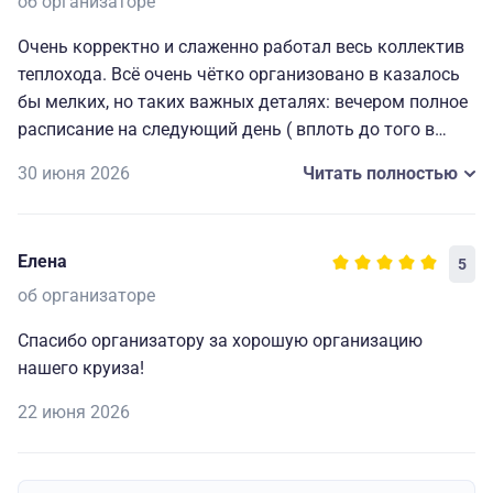
об организаторе
Очень корректно и слаженно работал весь коллектив
теплохода. Всё очень чётко организовано в казалось
бы мелких, но таких важных деталях: вечером полное
расписание на следующий день ( вплоть до того в
какой автобус садиться на экскурсию), всегда
30 июня 2026
Читать полностью
работающие наушники для экскурсий и т. д. Мелочи,
которые делают путешествие комфортным, приятным
и запоминающимся. Огромная благодарность
Елена
5
капитану и всему составу за прекрасно
организованный отдых.🥰
об организаторе
Спасибо организатору за хорошую организацию
нашего круиза!
22 июня 2026