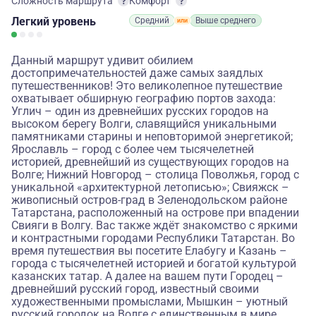
Сложность маршрута
Комфорт
Легкий
уровень
Средний
Выше среднего
Данный маршрут удивит обилием
достопримечательностей даже самых заядлых
путешественников! Это великолепное путешествие
охватывает обширную географию портов захода:
Углич – один из древнейших русских городов на
высоком берегу Волги, славящийся уникальными
памятниками старины и неповторимой энергетикой;
Ярославль – город с более чем тысячелетней
историей, древнейший из существующих городов на
Волге; Нижний Новгород – столица Поволжья, город с
уникальной «архитектурной летописью»; Свияжск –
живописный остров-град в Зеленодольском районе
Татарстана, расположенный на острове при впадении
Свияги в Волгу. Вас также ждёт знакомство с яркими
и контрастными городами Республики Татарстан. Во
время путешествия вы посетите Елабугу и Казань –
города с тысячелетней историей и богатой культурой
казанских татар. А далее на вашем пути Городец –
древнейший русский город, известный своими
художественными промыслами, Мышкин – уютный
русский городок на Волге с единственным в мире