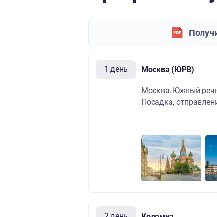
Получи
1 день
Москва (ЮРВ)
Москва, Южный речно
Посадка, отправлени
2 день
Коломна