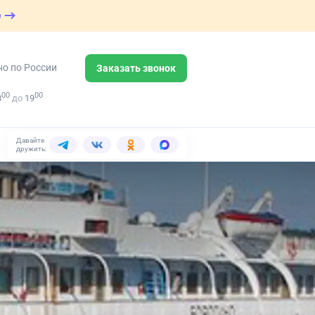
е
но по России
Заказать звонок
00
00
8
до
19
Давайте
дружить: