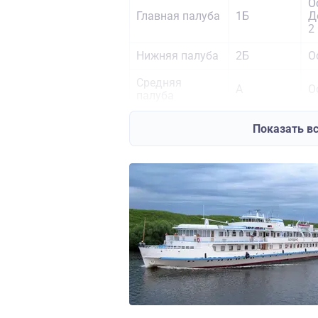
О
Главная палуба
1Б
Д
2
Нижняя палуба
2Б
О
Средняя
А
О
палуба
О
Показать в
Средняя
Люкс
Д
палуба
1