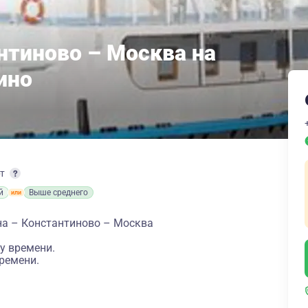
нтиново – Москва на
ино
рт
й
Выше среднего
а – Константиново – Москва
у времени.
ремени.