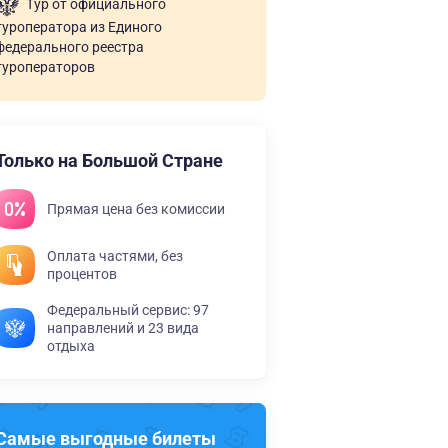
Тур от официального
туроператора из Единого
федерального реестра
туроператоров
Только на Большой Стране
Прямая цена без комиссии
Оплата частями, без
процентов
Федеральный сервис: 97
направлений и 23 вида
отдыха
Самые выгодные билеты