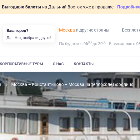
Выгодные билеты
на Дальний Восток уже в продаже
Подробне
Москва
и другие страны
Бесплат
Ваш город?
Да
Нет, выбрать другой
00
00
По будням с
06
до
20
В выходные с
0
КОРПОРАТИВНЫЕ ТУРЫ
О НАС
КОНТАКТЫ
ы
Москва – Константиново – Москва на теплоходе Бородино