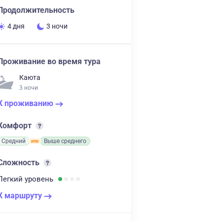
Продолжительность
4 дня
3 ночи
Проживание во время тура
Каюта
3 ночи
К проживанию
Комфорт
Средний
Выше среднего
Сложность
Легкий
уровень
К маршруту