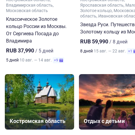
Владимирская область
Ярославская область
Мал
Московская область
Золотое кольцо
Московск
область
Ивановская обла
Классическое Золотое
Звезда Руси. Путешеств
кольцо России из Москвы.
Золотому кольцу из М
От Сергиева Посада до
Владимира
RUB 59,990
/ 8 дней
RUB 37,990
/ 5 дней
8 дней
15 авг. — 22 авг.
+1
5 дней
10 авг. — 14 авг.
+9
Костромская область
Отдых с детьми