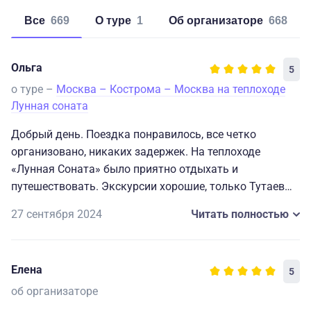
Все
669
о туре
1
об организаторе
668
Ольга
5
о туре –
Москва – Кострома – Москва на теплоходе
Лунная соната
Добрый день. Поездка понравилось, все четко
организовано, никаких задержек. На теплоходе
«Лунная Соната» было приятно отдыхать и
путешествовать. Экскурсии хорошие, только Тутаев
подвёл, бесполезно провели время, за исключением
27 сентября 2024
Читать полностью
музея Ушакова. В каютах теплохода чисто. Питание на
5 баллов. Во время поездки успели отдохнуть и
набраться впечатлений. Если запланируем следующий
Елена
5
отпуск на теплоходе, то только теплоход «Лунная
Соната ». Спасибо большое за качественную
об организаторе
организацию досуга.