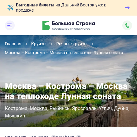
Выгодные билеты
на Дальний Восток уже в
продаже
Главная
Круизы
Речные круизы
Москва – Кострома – Москва на теплоходе Лунная соната
Москва – Кострома – Москва
на теплоходе Лунная соната
Кострома
Москва
Рыбинск
Ярославль
Углич
Дубна
Мышкин