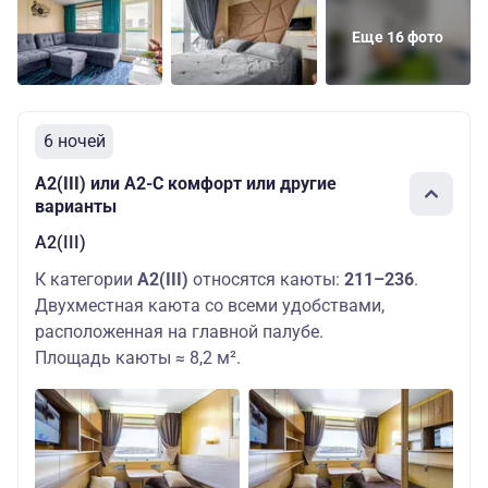
Еще 16 фото
6 ночей
А2(III) или А2-С комфорт или другие
варианты
А2(III)
К категории
А2(III)
относятся каюты:
211–236
.
Двухместная каюта со всеми удобствами,
расположенная на главной палубе.
Площадь каюты ≈ 8,2 м².