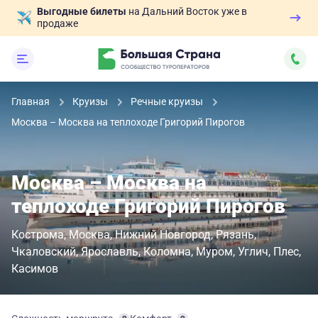
Выгодные билеты
на Дальний Восток уже в
продаже
Главная
Круизы
Речные круизы
Москва – Москва на теплоходе Григорий Пирогов
Москва – Москва на
теплоходе Григорий Пирогов
Кострома
Москва
Нижний Новгород
Рязань
Чкаловский
Ярославль
Коломна
Муром
Углич
Плес
Касимов