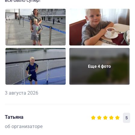
все было супер!
программа составлена интересно, подготовлены на
выбор несколько дополнительных экскурсий , кроме
основных. Конечно в каюте хотелось бы уюта и
чистоты. Есть конечно недочёты, но это мелочи.
Желаю довольных и благодарных клиентов, энергии,
бодрости и оптимизма.
Еще 4 фото
3 августа 2026
Татьяна
5
об организаторе