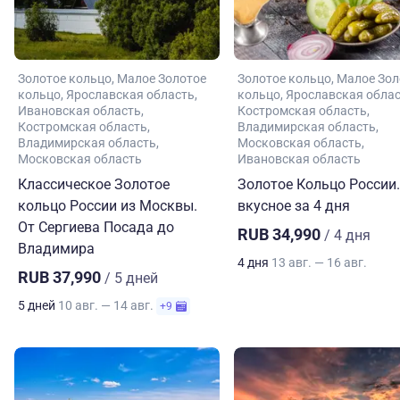
Золотое кольцо
Малое Золотое
Золотое кольцо
Малое Зол
кольцо
Ярославская область
кольцо
Ярославская обла
Ивановская область
Костромская область
Костромская область
Владимирская область
Владимирская область
Московская область
Московская область
Ивановская область
Классическое Золотое
Золотое Кольцо России.
кольцо России из Москвы.
вкусное за 4 дня
От Сергиева Посада до
RUB 34,990
/ 4 дня
Владимира
4 дня
13 авг. — 16 авг.
RUB 37,990
/ 5 дней
5 дней
10 авг. — 14 авг.
+9