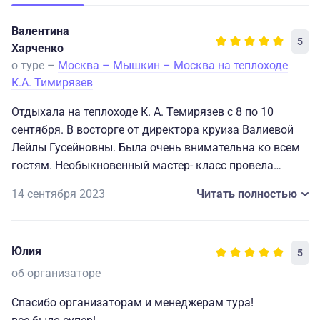
Валентина
5
Харченко
о туре –
Москва – Мышкин – Москва на теплоходе
К.А. Тимирязев
Отдыхала на теплоходе К. А. Темирязев с 8 по 10
сентября. В восторге от директора круиза Валиевой
Лейлы Гусейновны. Была очень внимательна ко всем
гостям. Необыкновенный мастер- класс провела
"Кардио- Восток- Дэнс".Это было превосходно.
14 сентября 2023
Читать полностью
Замечательный повар готовил вкусную еду. Браво
повару . Музыкальное приглашение в ресторан было
очень необычное, поднимало настроение. Милая,
Юлия
5
позитивная Наталья Косминская провела концертную
программу,, В кают компании друзей,,. Здоровья и
об организаторе
вдохновения я ей желаю. Подобрали интересные
Спасибо организаторам и менеджерам тура!
документальные фильмы для просмотра. В целом