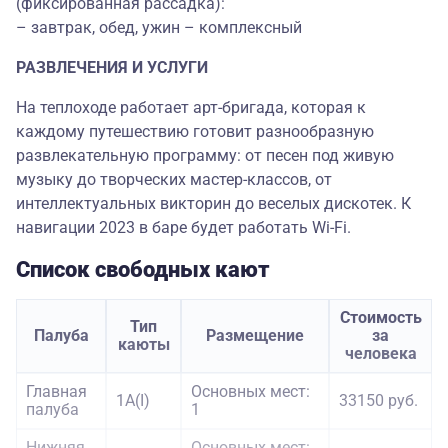
(фиксированная рассадка):
– завтрак, обед, ужин – комплексный
РАЗВЛЕЧЕНИЯ И УСЛУГИ
На теплоходе работает арт-бригада, которая к
каждому путешествию готовит разнообразную
развлекательную программу: от песен под живую
музыку до творческих мастер-классов, от
интеллектуальных викторин до веселых дискотек. К
навигации 2023 в баре будет работать Wi-Fi.
Список свободных кают
Стоимость
Тип
Палуба
Размещение
за
каюты
человека
Главная
Основных мест:
1А(I)
33150 руб.
палуба
1
Нижняя
Основных мест: