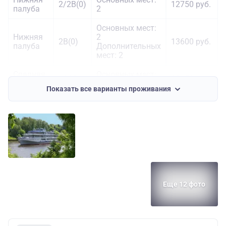
2/2В(0)
12750 руб.
палуба
2
Основных мест:
Нижняя
2
2В(0)
13600 руб.
палуба
Дополнительных
мест: 2
Средняя
Основных мест:
1А(II)
33150 руб.
палуба
1
Показать все варианты проживания
Еще 12 фото