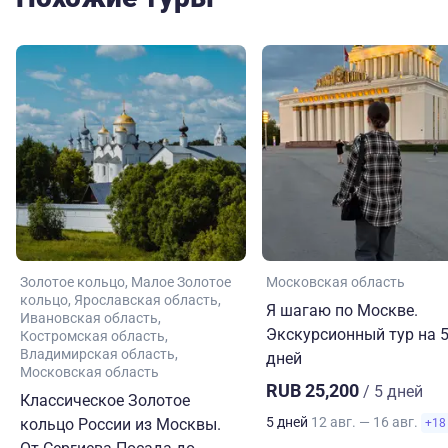
Золотое кольцо
Малое Золотое
Московская область
кольцо
Ярославская область
Я шагаю по Москве.
Ивановская область
Экскурсионный тур на 
Костромская область
Владимирская область
дней
Московская область
RUB 25,200
/ 5 дней
Классическое Золотое
5 дней
12 авг. — 16 авг.
кольцо России из Москвы.
+18