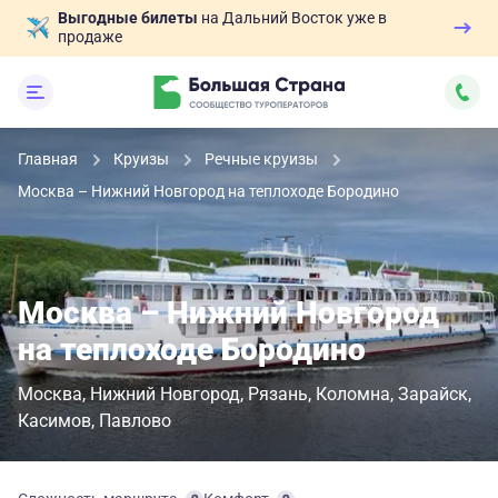
Выгодные билеты
на Дальний Восток уже в
продаже
Главная
Круизы
Речные круизы
Москва – Нижний Новгород на теплоходе Бородино
Москва – Нижний Новгород
на теплоходе Бородино
Москва
Нижний Новгород
Рязань
Коломна
Зарайск
Касимов
Павлово