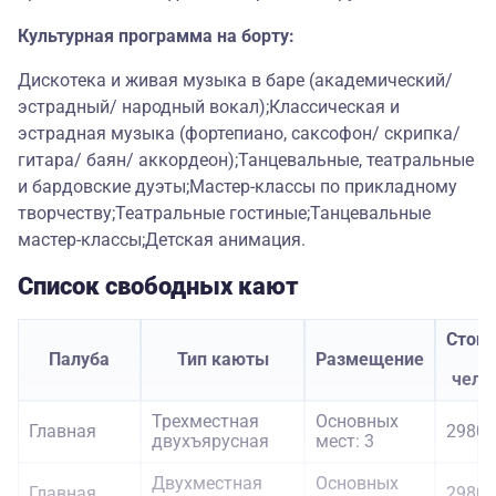
Культурная программа на борту:
Дискотека и живая музыка в баре (академический/
эстрадный/ народный вокал);Классическая и
эстрадная музыка (фортепиано, саксофон/ скрипка/
гитара/ баян/ аккордеон);Танцевальные, театральные
и бардовские дуэты;Мастер-классы по прикладному
творчеству;Театральные гостиные;Танцевальные
мастер-классы;Детская анимация.
Список свободных кают
Стои
Палуба
Тип каюты
Размещение
з
чело
Трехместная
Основных
Главная
29800
двухъярусная
мест: 3
Двухместная
Основных
Главная
29800