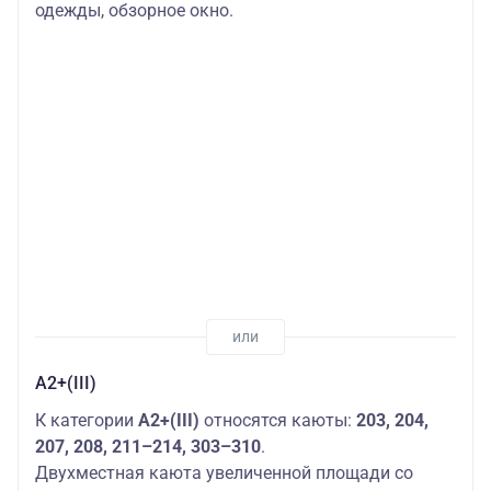
одежды, обзорное окно.
А2+(III)
К категории
А2+(III)
относятся каюты:
203, 204,
207, 208, 211–214, 303–310
.
Двухместная каюта увеличенной площади со