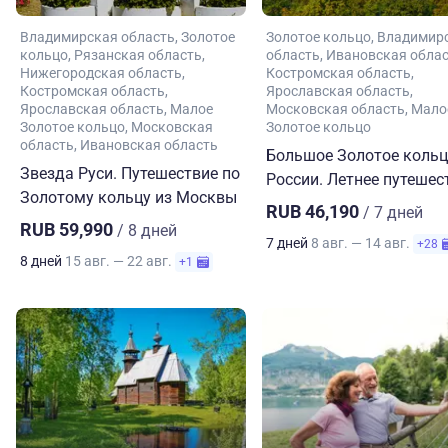
Владимирская область
Золотое
Золотое кольцо
Владимир
кольцо
Рязанская область
область
Ивановская обла
Нижегородская область
Костромская область
Костромская область
Ярославская область
Ярославская область
Малое
Московская область
Мало
Золотое кольцо
Московская
Золотое кольцо
область
Ивановская область
Большое Золотое коль
Звезда Руси. Путешествие по
России. Летнее путешес
Золотому кольцу из Москвы
RUB 46,190
/ 7 дней
RUB 59,990
/ 8 дней
7 дней
8 авг. — 14 авг.
+28
8 дней
15 авг. — 22 авг.
+1