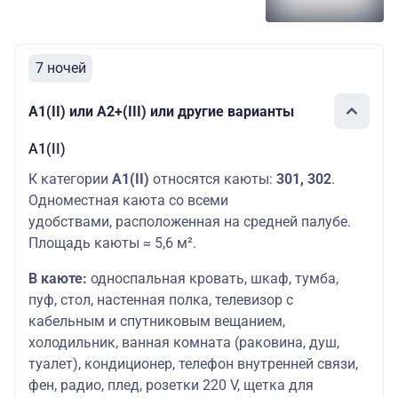
7 ночей
А1(II) или А2+(III) или другие варианты
А1(II)
К категории
А1(II)
относятся каюты:
301, 302
.
Одноместная каюта со всеми
удобствами, расположенная на средней палубе.
Площадь каюты ≈ 5,6 м².
В каюте:
односпальная кровать, шкаф, тумба,
пуф, стол, настенная полка, телевизор с
кабельным и спутниковым вещанием,
холодильник, ванная комната (раковина, душ,
туалет), кондиционер, телефон внутренней связи,
фен, радио, плед, розетки 220 V, щетка для