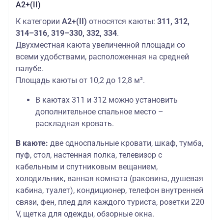
А2+(II)
К категории
А2+(II)
относятся каюты:
311, 312,
314–316, 319–330, 332, 334
.
Двухместная каюта увеличенной площади со
всеми удобствами, расположенная на средней
палубе.
Площадь каюты от 10,2 до 12,8 м².
В каютах 311 и 312 можно установить
дополнительное спальное место –
раскладная кровать.
В каюте:
две односпальные кровати, шкаф, тумба,
пуф, стол, настенная полка, телевизор с
кабельным и спутниковым вещанием,
холодильник, ванная комната (раковина, душевая
кабина, туалет), кондиционер, телефон внутренней
связи, фен, плед для каждого туриста, розетки 220
V, щетка для одежды, обзорные окна.