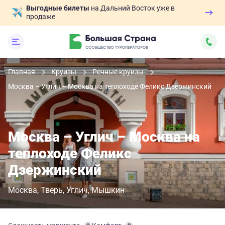
Выгодные билеты
на Дальний Восток уже в
продаже
Главная
Круизы
Речные круизы
Москва – Углич – Москва на теплоходе Феликс Дзержинский
Москва – Углич – Москва на
теплоходе Феликс
Дзержинский
Москва
Тверь
Углич
Мышкин