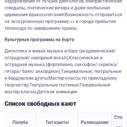
оздоровления от лучших диетологов, юмористические
стендапы, поэтические вечера и даже необычная
церемония бракосочетания;Возможность отправиться
на экскурсионную программу «» в городе прибытия
теплохода по завершению круиза.
Культурная программа на борту:
Дискотека и живая музыка в баре (академический/
эстрадный/ народный вокал);Классическая и
эстрадная музыка (фортепиано, саксофон/ скрипка/
гитара/ баян/ аккордеон);Танцевальные, театральные
и бардовские дуэты;Мастер-классы по прикладному
творчеству;Театральные гостиные;Танцевальные
мастер-классы;Детская анимация.
Список свободных кают
Стои
Палуба
Тип каюты
Размещение
з