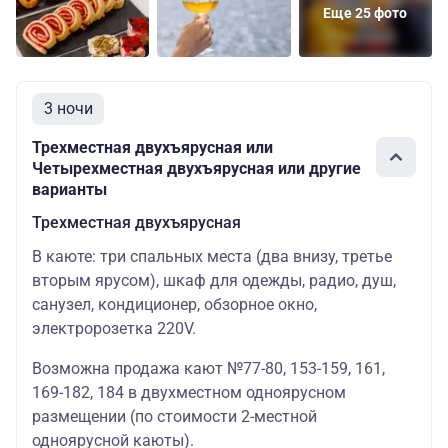
38430
Еще 25 фото
38600
Двухместная
Основных
Цена 
Шлюпочная
двухъярусная
мест: 2
скидк
34740
3 ночи
44400
Трехместная двухъярусная или
Двухместная
Основных
Цена 
Четырехместная двухъярусная или другие
Шлюпочная
одноярусная
мест: 2
скидк
варианты
39960
Трехместная двухъярусная
53400
Основных
Цена 
В каюте: три спальных места (два внизу, третье
Шлюпочная
Одноместная
мест: 1
скидк
вторым ярусом), шкаф для одежды, радио, душ,
48060
санузел, кондиционер, обзорное окно,
82100
электророзетка 220V.
Люкс
Основных
Цена 
Шлюпочная
четырехместный
мест: 4
скидк
Возможна продажа кают №77-80, 153-159, 161,
73890
169-182, 184 в двухместном одноярусном
размещении (по стоимости 2-местной
одноярусной каюты).