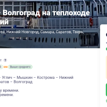
 Волгоград на теплоходе
кий
ква
Нижний Новгород
Самара
Саратов
Тверь
рт
й
Выше среднего
– Углич – Мышкин – Кострома – Нижний
ратов – Волгоград
у времени.
ремени.