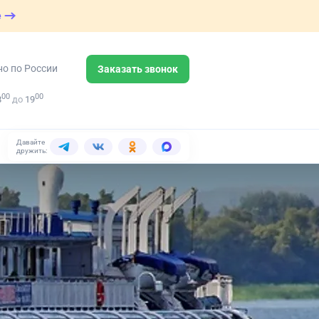
е
но по России
Заказать звонок
00
00
8
до
19
Давайте
дружить: