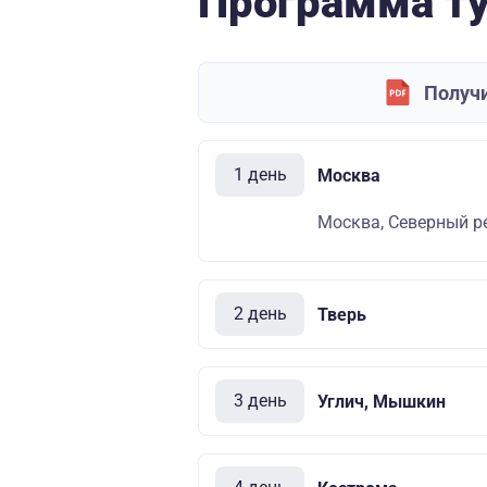
Программа т
Получи
1 день
Москва
Москва, Северный ре
2 день
Тверь
3 день
Углич, Мышкин