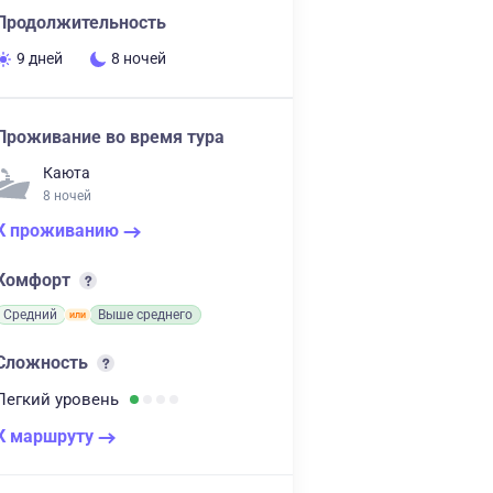
Продолжительность
9 дней
8 ночей
Проживание во время тура
Каюта
8 ночей
К проживанию
Комфорт
Средний
Выше среднего
Сложность
Легкий
уровень
К маршруту