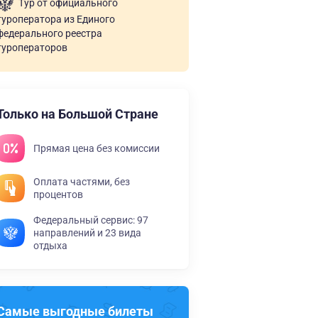
Тур от официального
туроператора из Единого
федерального реестра
туроператоров
Только на Большой Стране
Прямая цена без комиссии
Оплата частями, без
процентов
Федеральный сервис: 97
направлений и 23 вида
отдыха
Самые выгодные билеты