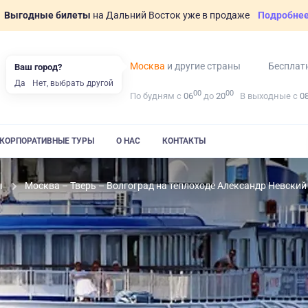
Выгодные билеты
на Дальний Восток уже в продаже
Подробне
Москва
и другие страны
Бесплат
Ваш город?
Да
Нет, выбрать другой
00
00
По будням с
06
до
20
В выходные с
0
КОРПОРАТИВНЫЕ ТУРЫ
О НАС
КОНТАКТЫ
ы
Москва – Тверь – Волгоград на теплоходе Александр Невский