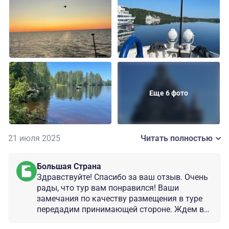
лучшего. В каютах - то из кондиционера капает на
кровать, то пахнет из кондиционера, то душем
пользоваться нельзя, потому что протекает.
Подобные проблемы должны быть устранены до
выхода теплохода из порта, а не выявляться в
процессе круиза! Заплачено за определенный сервис,
и неприятно, когда ожидания не сбываются.
Еще 6 фото
21 июля 2025
Читать полностью
Большая Страна
Здравствуйте! Спасибо за ваш отзыв. Очень
рады, что тур вам понравился! Ваши
замечания по качеству размещения в туре
передадим принимающей стороне. Ждем вас
в новых путешествиях!