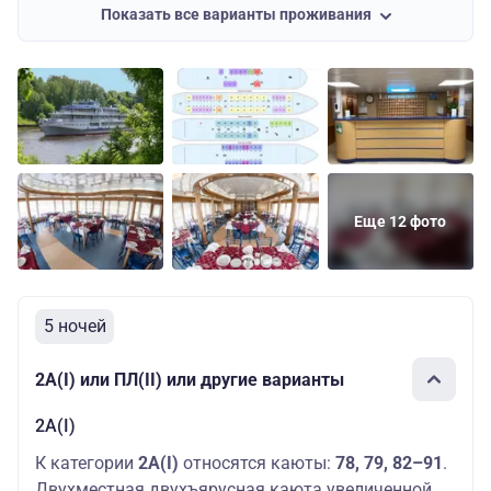
Показать все варианты проживания
Шлюпочная
Основных мест:
2А(III)
71000 руб.
палуба
2
Еще 12 фото
5 ночей
2А(I) или ПЛ(II) или другие варианты
2А(I)
К категории
2А(I)
относятся каюты:
78, 79, 82–91
.
Двухместная двухъярусная каюта увеличенной