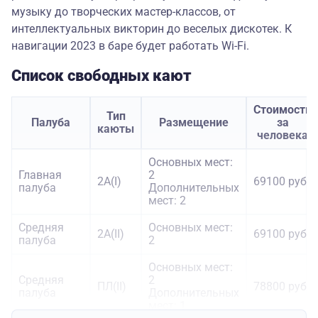
музыку до творческих мастер-классов, от
интеллектуальных викторин до веселых дискотек. К
навигации 2023 в баре будет работать Wi-Fi.
Список свободных кают
Стоимость
Тип
Палуба
Размещение
за
каюты
человека
Основных мест:
Главная
2
2А(I)
69100 руб.
палуба
Дополнительных
мест: 2
Средняя
Основных мест:
2А(II)
69100 руб.
палуба
2
Основных мест:
Средняя
2
ПЛ(II)
78800 руб.
палуба
Дополнительных
мест: 1