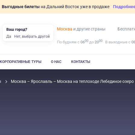
Выгодные билеты
на Дальний Восток уже в продаже
Подробне
Москва
и другие страны
Бесплат
Ваш город?
Да
Нет, выбрать другой
00
00
По будням с
06
до
20
В выходные с
0
КОРПОРАТИВНЫЕ ТУРЫ
О НАС
КОНТАКТЫ
ы
Москва – Ярославль – Москва на теплоходе Лебединое озеро