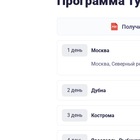
Программа т
Получи
1 день
Москва
Москва, Северный ре
2 день
Дубна
3 день
Кострома