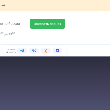
е
но по России
Заказать звонок
00
00
8
до
19
Давайте
дружить: