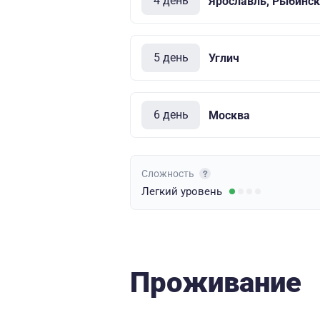
4 день
Ярославль, Рыбинск
5 день
Углич
6 день
Москва
Сложность
Легкий
уровень
Проживание