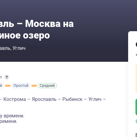
вль – Москва на
иное озеро
авль
Углич
рт
й
Простой
Средний
– Кострома – Ярославль – Рыбинск – Углич –
у времени.
ремени.