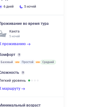
6 дней
5 ночей
Проживание во время тура
Каюта
5 ночей
К проживанию
Комфорт
Базовый
Простой
Средний
Сложность
Легкий
уровень
К маршруту
Минимальный возраст