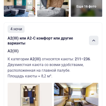
Еще 16 фото
4 ночи
А2(III) или А2-С комфорт или другие
варианты
А2(III)
К категории
А2(III)
относятся каюты:
211–236
.
Двухместная каюта со всеми удобствами,
расположенная на главной палубе.
Площадь каюты ≈ 8,2 м².