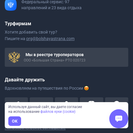
Федеральный сервис: 97
направлений и 23 вида отдыха
Турфирмам
Хотите добавить свой тур?
Пишите на
org@bolshayastrana.com
Мы в реестре туроператоров
ООО «Большая Страна» РТО 020723
Давайте дружить
Вдохновляем на путешествия
по России
Используя данный сайт, вы даете согласие
на использование
файлов куки (cookie)
OK
Пользовательское соглашение