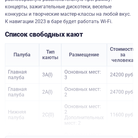
концерты, зажигательные дискотеки, веселые
конкурсы и творческие мастер-классы на любой вкус.
К навигации 2023 в баре будет работать Wi-Fi.
Список свободных кают
Стоимость
Тип
Палуба
Размещение
за
каюты
человека
Главная
Основных мест:
3А(I)
24200 руб.
палуба
3
Главная
Основных мест:
2А(I)
24700 руб.
палуба
2
Основных мест:
Нижняя
2
2С(0)
11600 руб.
палуба
Дополнительных
мест: 2
Средняя
Основных мест:
4В(II)
13100 руб.