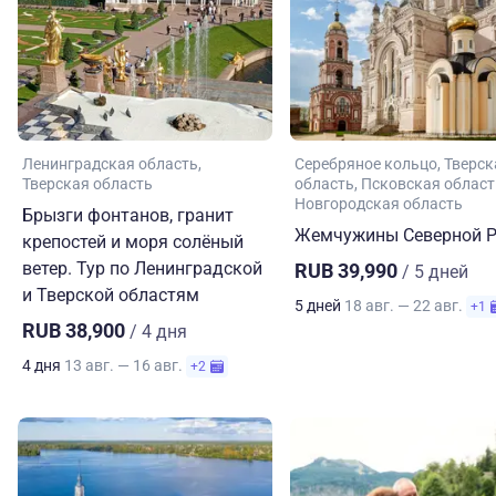
Ленинградская область
Серебряное кольцо
Тверск
Тверская область
область
Псковская област
Новгородская область
Брызги фонтанов, гранит
Жемчужины Северной Р
крепостей и моря солёный
ветер. Тур по Ленинградской
RUB 39,990
/ 5 дней
и Тверской областям
5 дней
18 авг. — 22 авг.
+1
RUB 38,900
/ 4 дня
4 дня
13 авг. — 16 авг.
+2