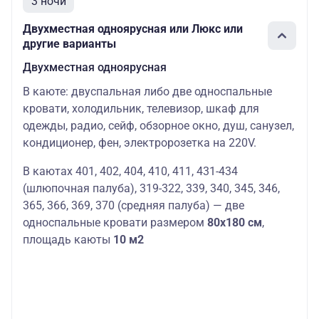
3 ночи
Двухместная одноярусная или Люкс или
другие варианты
Двухместная одноярусная
В каюте: двуспальная либо две односпальные
кровати, холодильник, телевизор, шкаф для
одежды, радио, сейф, обзорное окно, душ, санузел,
кондиционер, фен, электророзетка на 220V.
В каютах 401, 402, 404, 410, 411, 431-434
(шлюпочная палуба), 319-322, 339, 340, 345, 346,
365, 366, 369, 370 (средняя палуба)
— две
односпальные
кро
в
ати размером
80х180 см
,
площадь
кают
ы
10 м2