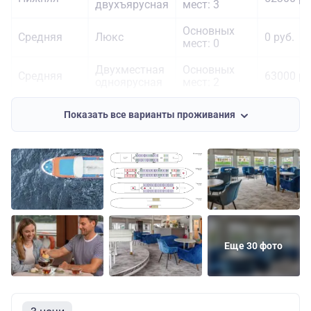
двухъярусная
мест: 3
Основных
Средняя
Люкс
0 руб.
мест: 0
Двухместная
Основных
Средняя
63000 ру
одноярусная
мест: 2
Основных
Средняя
Делюкс
71200 ру
Показать все варианты проживания
мест: 2
Двухместная
Основных
Шлюпочная
66200 ру
одноярусная
мест: 2
2-местная с
Основных
Шлюпочная
двуспальной
66200 ру
мест: 2
кроватью
Основных
Шлюпочная
Делюкс
75600 ру
Еще 30 фото
мест: 2