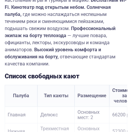
настольные игры и турниры в мафию.
Бесплатный Wi-
Fi. Кинотеатр под открытым небом. Солнечная
палуба,
где можно наслаждаться неспешным
течением реки и сменяющимися пейзажами,
подышать свежим воздухом.
Профессиональный
экипаж на борту
теплохода
— лучшие повара,
официанты, лекторы, экскурсоводы и команда
аниматоров.
Высокий уровень комфорта и
обслуживания на борту,
отвечающие стандартам
качества компании.
Список свободных кают
Стоимос
Палуба
Тип каюты
Размещение
за
челове
Основных
Главная
Делюкс
66200 ру
мест: 2
Трехместная
Основных
Нижняя
52300 ру