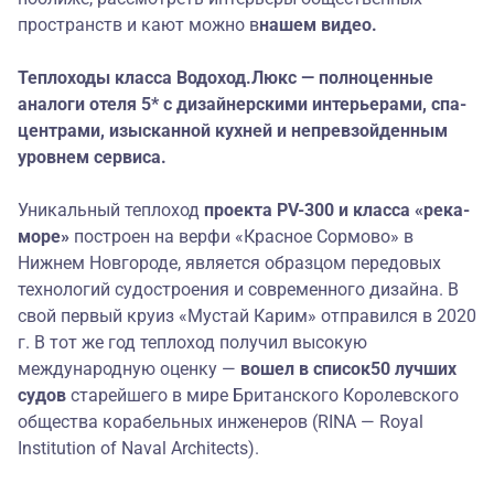
пространств и кают можно в
нашем видео
.
Теплоходы класса Водоход.Люкс — полноценные
аналоги отеля 5* с дизайнерскими интерьерами, спа-
центрами, изысканной кухней и непревзойденным
уровнем сервиса.
Уникальный теплоход
проекта
PV-300 и класса
«река-
море»
построен на верфи «Красное Сормово» в
Нижнем Новгороде, является образцом передовых
технологий судостроения и современного дизайна. В
свой первый круиз «Мустай Карим» отправился в 2020
г. В тот же год теплоход получил высокую
международную оценку —
в
ошел в
список
50 лучших
судов
старейшего в мире Британского Королевского
общества корабельных инженеров (RINA — Royal
Institution of Naval Architects).