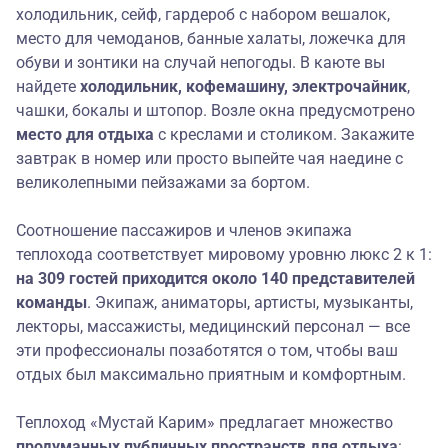
холодильник, сейф, гардероб с набором вешалок,
место для чемоданов, банные халаты, ложечка для
обуви и зонтики на случай непогоды. В каюте вы
найдете
холодильник,
кофемашину, электрочайник
,
чашки, бокалы и штопор. Возле окна предусмотрено
место для отдыха
с креслами и столиком. Закажите
завтрак в номер или просто выпейте чая наедине с
великолепными пейзажами за бортом.
Соотношение пассажиров и членов экипажа
теплохода соответствует мировому уровню люкс 2 к 1:
на 309 гостей приходится около 140 представителей
команды
. Экипаж, аниматоры, артисты, музыканты,
лекторы, массажисты, медицинский персонал — все
эти профессионалы позаботятся о том, чтобы ваш
отдых был максимально приятным и комфортным.
Теплоход «Мустай Карим» предлагает множество
продуманных публичных
пространств для отдыха
: