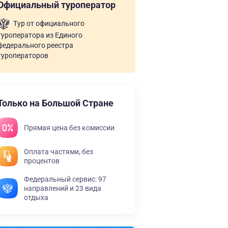
Официальный туроператор
Тур от официального
туроператора из Единого
федерального реестра
туроператоров
Только на Большой Стране
Прямая цена без комиссии
Оплата частями, без
процентов
Федеральный сервис: 97
направлений и 23 вида
отдыха