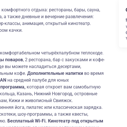
 комфортного отдыха: рестораны, бары, сауна,
а, а также дневные и вечерние развлечения:
р-классы, анимация, открытый кинотеатр.
ром качки.
 комфортабельном четырёхпалубном теплоходе.
ды поваров
, 2 ресторана, бар с закусками и кофе-
де вы можете насладиться десертами,
льным кофе.
Дополнительные напитки
во время
CAN
на средней палубе для юных
 программа,
которая откроет вам самобытную
кольца, Казань, Нижний Новгород, островные
аам, Кижи и живописный Свияжск.
ренняя йога, пилатес или классическая зарядка.
котеки, шоу-программы, а также квесты,
фию.
Бесплатный Wi-Fi. Кинотеатр под открытым