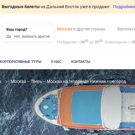
Выгодные билеты
на Дальний Восток уже в продаже
Подробне
Москва
и другие страны
Бесплат
Ваш город?
Да
Нет, выбрать другой
00
00
По будням с
06
до
20
В выходные с
0
КОРПОРАТИВНЫЕ ТУРЫ
О НАС
КОНТАКТЫ
ы
Москва – Тверь – Москва на теплоходе Нижний Новгород