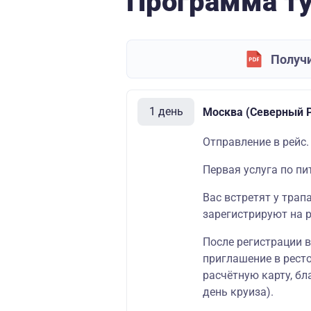
Программа т
Получи
1 день
Москва (Северный Р
Отправление в рейс.
Первая услуга по пи
Вас встретят у трап
зарегистрируют на р
После регистрации 
приглашение в
рест
расчётную карту
, б
день круиза).