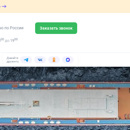
е
но по России
Заказать звонок
00
00
8
до
19
Давайте
дружить: