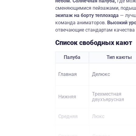
небом. Солнечная палуба,
где мож
сменяющимися пейзажами, подыш
экипаж на борту
теплохода
— лучш
команда аниматоров.
Высокий уро
отвечающие стандартам качества
Список свободных кают
Палуба
Тип каюты
Главная
Делюкс
Трехместная
Нижняя
двухъярусная
Средняя
Люкс