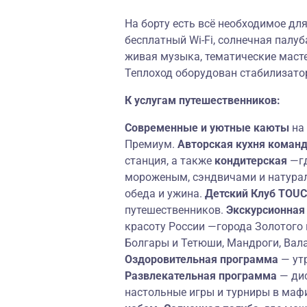
На борту есть всё необходимое для
бесплатный Wi-Fi, солнечная палуб
живая музыка, тематические масте
Теплоход оборудован стабилизато
К услугам путешественников:
Современные и уютные каюты
на
Премиум.
Авторская кухня коман
станция, а также
кондитерская
—г
мороженым, сэндвичами и натура
обеда и ужина.
Детский Клуб TOU
путешественников.
Экскурсионная
красоту России —города Золотого 
Болгары и Тетюши, Мандроги, Вал
Оздоровительная программа
— ут
Развлекательная программа
— дис
настольные игры и турниры в ма