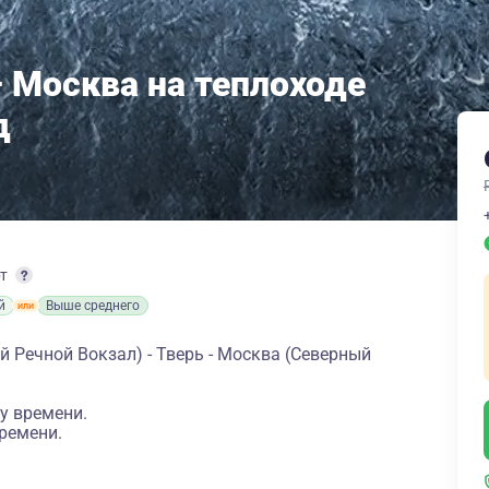
– Москва на теплоходе
д
рт
й
Выше среднего
 Речной Вокзал) - Тверь - Москва (Северный
у времени.
ремени.