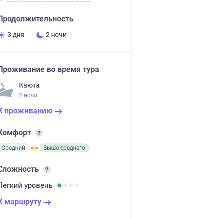
Продолжительность
3 дня
2 ночи
Проживание во время тура
Каюта
2 ночи
К проживанию
Комфорт
Средний
Выше среднего
Сложность
Легкий
уровень
К маршруту