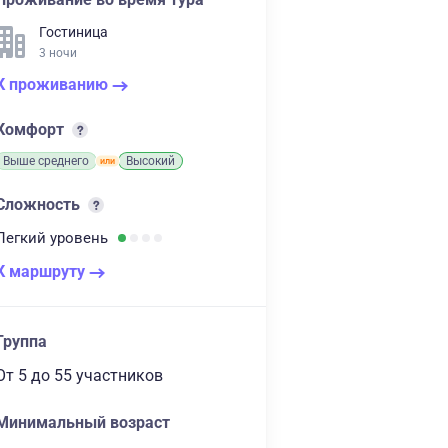
Гостиница
3 ночи
К проживанию
Комфорт
Выше среднего
Высокий
Сложность
Легкий
уровень
К маршруту
Группа
От 5
до 55 участников
Минимальный возраст