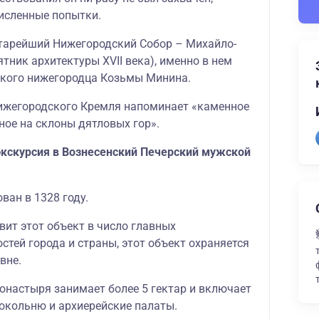
исленные попытки.
тарейший Нижегородский Собор – Михайло-
тник архитектуры ХVII века), именно в нем
икого нижегородца Козьмы Минина.
ижегородского Кремля напоминает «каменное
ное на склоны дятловых гор».
экскурсия в Вознесенский Печерский мужской
ван в 1328 году.
вит этот объект в число главных
тей города и страны, этот объект охраняется
вне.
онастыря занимает более 5 гектар и включает
локольню и архиерейские палаты.