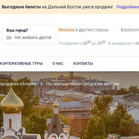
Выгодные билеты
на Дальний Восток уже в продаже
Подробне
Москва
и другие страны
Бесплат
Ваш город?
Да
Нет, выбрать другой
00
00
По будням с
06
до
20
В выходные с
0
КОРПОРАТИВНЫЕ ТУРЫ
О НАС
КОНТАКТЫ
ородская область
По святым Нижегородским местам