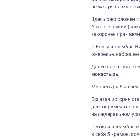
несмотря на многоч
Здесь расположен с
Архангельский (памя
захоронен прах вел
С Волги ансамбль Н
ожерелье, наброшен
Далее вас ожидает
монастырь
.
Монастырь был осно
Богатая история ста
достопримечательнос
на федеральном уро
Сегодня ансамбль м
в себя 5 храмов, ко