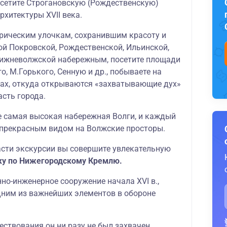
посетите Строгановскую (Рождественскую)
рхитектуры ХVII века.
орическим улочкам, сохранившим красоту и
ой Покровской, Рождественской, Ильинской,
Нижневолжской набережным, посетите площади
, М.Горького, Сенную и др., побываете на
ах, откуда открываются «захватывающие дух»
сть города.
 самая высокая набережная Волги, и каждый
прекрасным видом на Волжские просторы.
асти экскурсии вы совершите увлекательную
ку по Нижегородскому Кремлю.
но-инженерное сооружение начала XVI в.,
дним из важнейших элементов в обороне
ствования он ни разу не был захвачен,