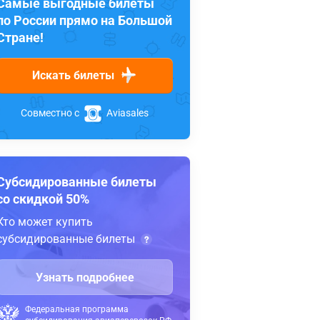
Самые выгодные билеты
по России прямо на Большой
Стране!
Искать билеты
Совместно с
Aviasales
Субсидированные билеты
со скидкой 50%
Кто может купить
субсидированные билеты
Узнать подробнее
Федеральная программа