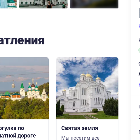
атления
огулка по
Святая земля
натной дороге
Мы посетим все