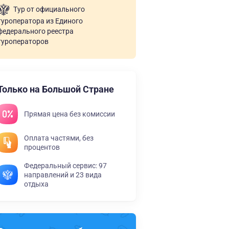
Тур от официального
туроператора из Единого
федерального реестра
туроператоров
Только на Большой Стране
Прямая цена без комиссии
Оплата частями, без
процентов
Федеральный сервис: 97
направлений и 23 вида
отдыха