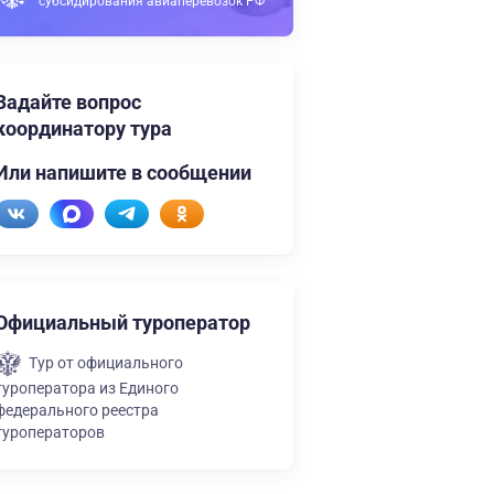
субсидирования авиаперевозок РФ
Задайте вопрос
координатору тура
Или напишите в сообщении
Официальный туроператор
Тур от официального
туроператора из Единого
федерального реестра
туроператоров