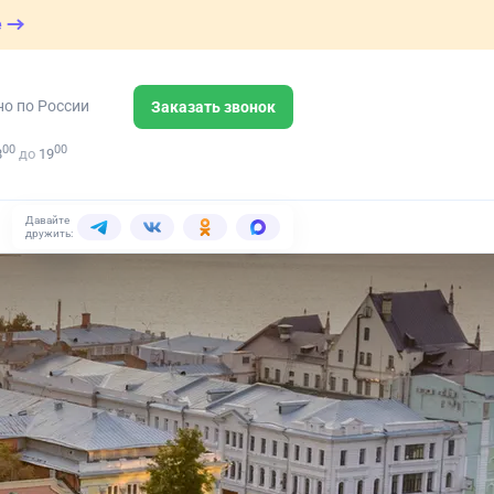
е
но по России
Заказать звонок
00
00
8
до
19
Давайте
дружить: