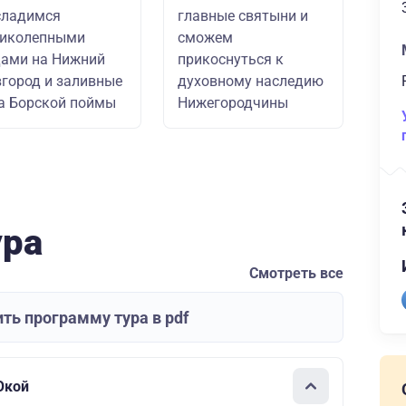
сладимся
главные святыни и
ликолепными
сможем
ами на Нижний
прикоснуться к
город и заливные
духовному наследию
а Борской поймы
Нижегородчины
ура
Смотреть все
ть программу тура в pdf
Окой