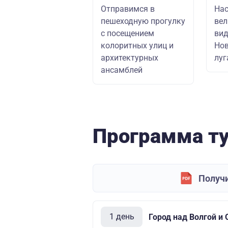
Отправимся в
На
пешеходную прогулку
ве
с посещением
вид
колоритных улиц и
Нов
архитектурных
луг
ансамблей
Программа т
Получи
1 день
Город над Волгой и 