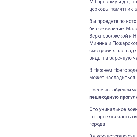
М.Горькому и др., 
церковь, памятник а
Вы проедете по ист
былое величие: Мал
Верхневолжской и 
Минина и Пожарского
смотровых площадк
виды на заречную ча
В Нижнем Новгороде
может насладиться 
После автобусной ч
пешеходную прогул
Это уникальное воен
которое являлось о
города.
За всю историю суще