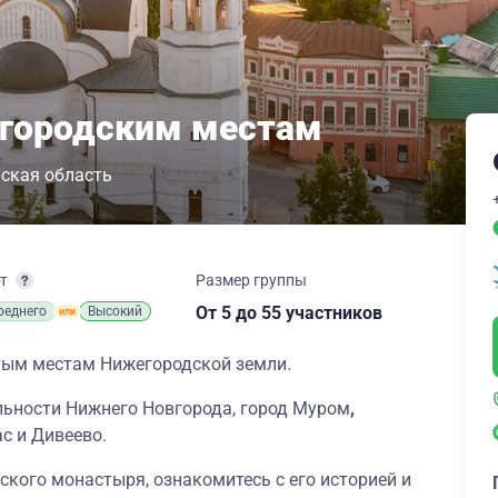
городским местам
ская область
рт
Размер группы
От 5
до 55 участников
реднего
Высокий
ятым местам Нижегородской земли.
ьности Нижнего Новгорода, город Муром
,
с и Дивеево.
ского монастыря, ознакомитесь с его историей и