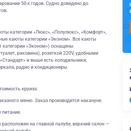
арование 50-х годов. Судно доведено до
тов.
юты категории «Люкс», «Полулюкс», «Комфорт»,
местные каюты категории «Эконом». Все каюты
т категории «Эконом») оснащены
уалет, раковина), розеткой 220V, удобными
 «Стандарт» и выше есть холодильники,
еркала, радио и кондиционеры.
тоимость круиза:
 заказного меню. Заказ производится накануне.
е питание.
 расположен на главной палубе, верхний салон —
редней палубе.