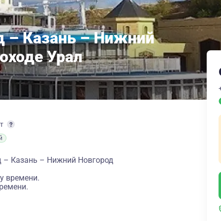
 – Казань – Нижний
лоходе Урал
рт
й
 – Казань – Нижний Новгород
у времени.
ремени.