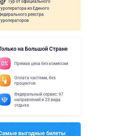
Тур от официального
туроператора из Единого
федерального реестра
туроператоров
Только на Большой Стране
Прямая цена без комиссии
Оплата частями, без
процентов
Федеральный сервис: 97
направлений и 23 вида
отдыха
Самые выгодные билеты