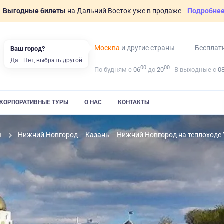
Выгодные билеты
на Дальний Восток уже в продаже
Подробне
Москва
и другие страны
Бесплат
Ваш город?
Да
Нет, выбрать другой
00
00
По будням с
06
до
20
В выходные с
0
КОРПОРАТИВНЫЕ ТУРЫ
О НАС
КОНТАКТЫ
ы
Нижний Новгород – Казань – Нижний Новгород на теплоходе