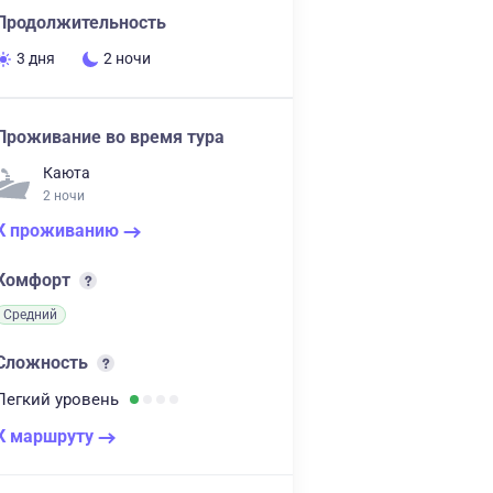
Продолжительность
3 дня
2 ночи
Проживание во время тура
Каюта
2 ночи
К проживанию
Комфорт
Средний
Сложность
Легкий
уровень
К маршруту