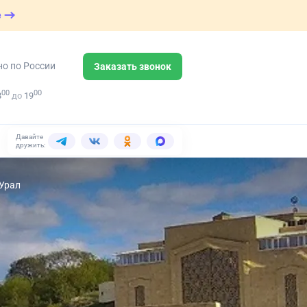
е
но по России
Заказать звонок
00
00
8
до
19
Давайте
дружить:
 Урал