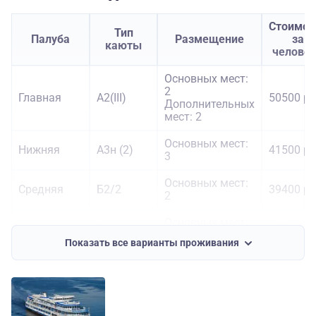
Стоимос
Тип
Палуба
Размещение
за
каюты
челове
Основных мест:
2
Главная
А2(III)
50500 ру
Дополнительных
мест: 2
Основных мест:
Нижняя
А3н (2)
41500 ру
3
Основных мест:
Средняя
Б2/2
39400 ру
2
Основных мест:
Средняя
Б2 (II)
45500 ру
2
Показать все варианты проживания
Полулюкс
Основных мест:
Средняя
58100 ру
Б
2
Основных мест:
Шлюпочная
Б2 (I)
47500 ру
2