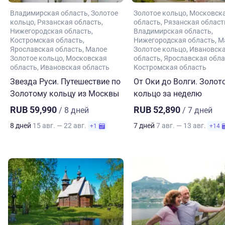
Владимирская область
Золотое
Золотое кольцо
Московск
кольцо
Рязанская область
область
Рязанская област
Нижегородская область
Владимирская область
Костромская область
Нижегородская область
М
Ярославская область
Малое
Золотое кольцо
Ивановск
Золотое кольцо
Московская
область
Ярославская обла
область
Ивановская область
Костромская область
Звезда Руси. Путешествие по
От Оки до Волги. Золот
Золотому кольцу из Москвы
кольцо за неделю
RUB 59,990
RUB 52,890
/ 8 дней
/ 7 дней
8 дней
15 авг. — 22 авг.
7 дней
7 авг. — 13 авг.
+1
+14