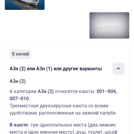
Еще 3 фото
8 ночей
А3н (2) или А3н (1) или другие варианты
А3н (2)
К категории
А3н (2)
относятся каюты:
001–004,
007–010
.
Трехместная двухъярусная каюта со всеми
удобствами, расположенная на нижней палубе.
В каюте:
три односпальных места (два нижних
места и одно верхнее место), душ, туалет, шкаф