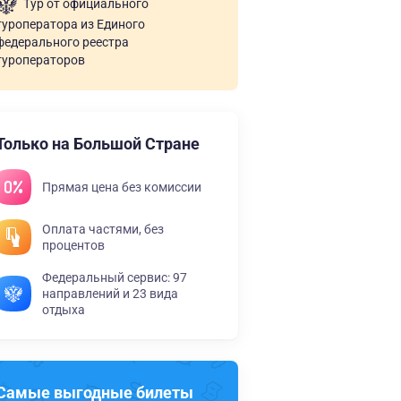
Тур от официального
туроператора из Единого
федерального реестра
туроператоров
Только на Большой Стране
Прямая цена без комиссии
Оплата частями, без
процентов
Федеральный сервис: 97
направлений и 23 вида
отдыха
Самые выгодные билеты