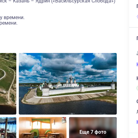
ск – Казань – Ядрин («Васильсурская Слобода»)
у времени.
ремени.
Еще 7 фото