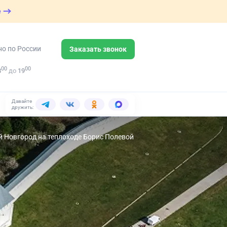
е
но по России
Заказать звонок
00
00
8
до
19
Давайте
дружить:
й Новгород на теплоходе Борис Полевой