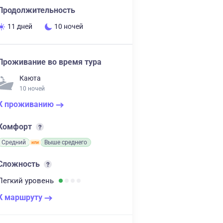
Продолжительность
11 дней
10 ночей
Проживание во время тура
Каюта
10 ночей
К проживанию
Комфорт
Средний
Выше среднего
Сложность
Легкий
уровень
К маршруту