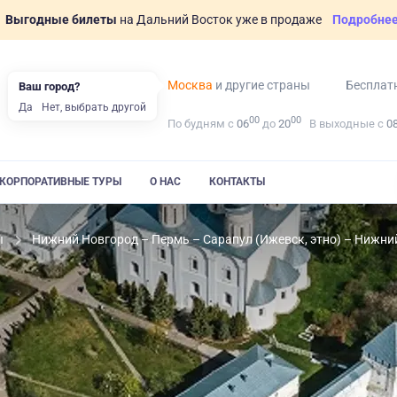
Выгодные билеты
на Дальний Восток уже в продаже
Подробне
Москва
и другие страны
Бесплат
Ваш город?
Да
Нет, выбрать другой
00
00
По будням с
06
до
20
В выходные с
0
КОРПОРАТИВНЫЕ ТУРЫ
О НАС
КОНТАКТЫ
ы
Нижний Новгород – Пермь – Сарапул (Ижевск, этно) – Нижни