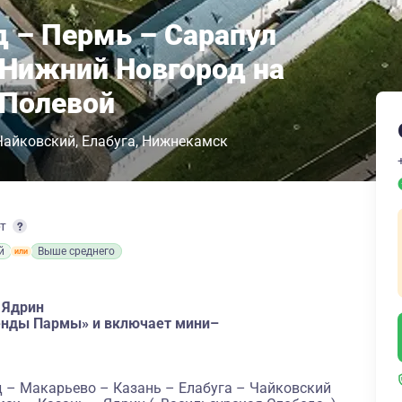
 – Пермь – Сарапул
– Нижний Новгород на
 Полевой
Чайковский
Елабуга
Нижнекамск
рт
й
Выше среднего
 Ядрин
генды Пармы» и включает мини–
 – Макарьево – Казань – Елабуга – Чайковский