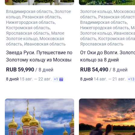
Владимирская область
Золотое
Золотое кольцо
Московск
кольцо
Рязанская область
область
Рязанская област
Нижегородская область
Владимирская область
Костромская область
Нижегородская область
М
Ярославская область
Малое
Золотое кольцо
Ивановск
Золотое кольцо
Московская
область
Костромская обл
область
Ивановская область
Ярославская область
Звезда Руси. Путешествие по
От Оки до Волги. Золот
Золотому кольцу из Москвы
кольцо за 8 дней
RUB 59,990
RUB 54,490
/ 8 дней
/ 8 дней
8 дней
15 авг. — 22 авг.
8 дней
14 авг. — 21 авг.
+1
+13