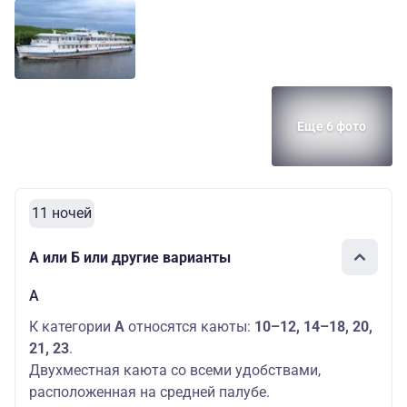
Основных мест:
Средняя
2
121300
Люкс
палуба
Дополнительных
руб.
мест: 1
Еще 6 фото
11 ночей
А или Б или другие варианты
А
К категории
А
относятся каюты:
10–12, 14–18, 20,
21, 23
.
Двухместная каюта со всеми удобствами,
расположенная на средней палубе.