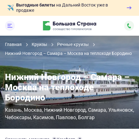
Выгодные билеты
на Дальний Восток уже в
продаже
Главная
Круизы
Речные круизы
Нижний Новгород – Самара – Москва на теплоходе Бородино
Нижний Новгород – Самара –
Москва на теплоходе
Бородино
Казань
Москва
Нижний Новгород
Самара
Ульяновск
Чебоксары
Касимов
Павлово
Болгар