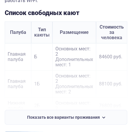
работать Wi-Fi.
Список свободных кают
Стоимость
Тип
Палуба
Размещение
за
каюты
человека
Основных мест:
Главная
2
Б
84600 руб.
палуба
Дополнительных
мест: 1
Основных мест:
Главная
2
1Б
88100 руб.
палуба
Дополнительных
мест: 2
Нижняя
Основных мест:
2Б
76800 руб.
палуба
2
Показать все варианты проживания
Средняя
Основных мест:
А
97200 руб.
палуба
2