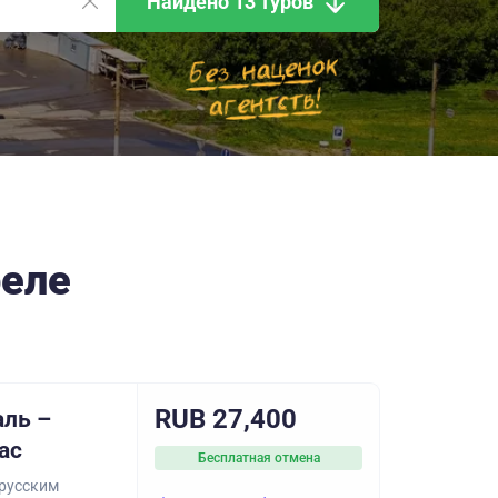
Найдено 13 туров
реле
RUB 27,400
аль –
ас
Бесплатная отмена
 русским