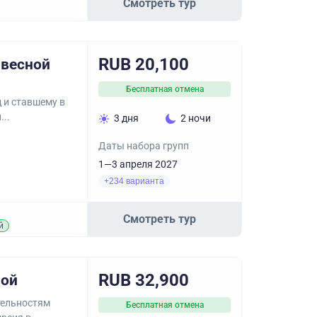
Смотреть тур
RUB 20,100
 весной
Бесплатная отмена
 и ставшему в
...
3 дня
2 ночи
Даты набора групп
1—3 апреля 2027
+234 варианта
Смотреть тур
й
RUB 32,900
ной
тельностям
Бесплатная отмена