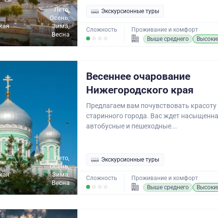
Лето,
Экскурсионные туры
Осень,
кая
Зима,
Сложность
Проживание и комфорт
Весна
Выше среднего
Высоки
Весеннее очарование
Нижегородского края
Предлагаем вам почувствовать красоту
старинного города. Вас ждет насыщенн
автобусные и пешеходные...
Лето,
Экскурсионные туры
Осень,
кая
Зима,
Сложность
Проживание и комфорт
Весна
Выше среднего
Высоки