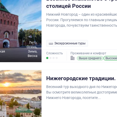
столицей России
Нижний Новгород – один из красивейши
России. Прогуляемся по главным улица
Новгорода, почувствуем таинственность.
Лето,
Экскурсионные туры
Осень,
кая
Зима,
Сложность
Проживание и комфорт
Весна
Выше среднего
Высоки
Нижегородские традиции.
Весенний тур выходного дня по Нижегор
Вы осмотрите великолепные достоприм
Нижнего Новгорода, посетите...