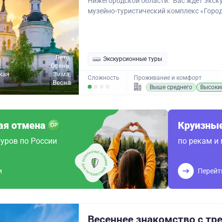
Нижегородской области. Вас ждет экск
музейно-туристический комплекс «Город.
Лето,
Экскурсионные туры
Осень,
кая
Зима,
Сложность
Проживание и комфорт
Весна
Выше среднего
Высоки
ая отмена
Круизные
уров по России
по рекам и
и
Перейт
Весеннее знакомство с тр