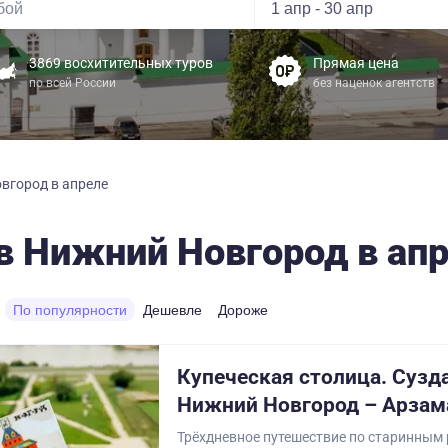
3869 восхитительных туров
Прямая цена
по всей России
без наценок агентств
вгород в апреле
в Нижний Новгород в ап
По популярности
Дешевле
Дороже
Купеческая столица. Сузд
Нижний Новгород – Арзам
Трёхдневное путешествие по старинным