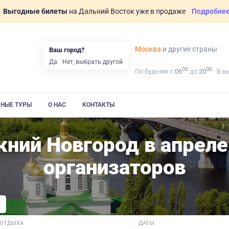
Выгодные билеты
на Дальний Восток уже в продаже
Подробне
Москва
и другие страны
Ваш город?
Да
Нет, выбрать другой
00
00
По будням с
06
до
20
В в
ВНЫЕ ТУРЫ
О НАС
КОНТАКТЫ
ний Новгород в апреле
организаторов
 ОТДЫХА
ДАТЫ