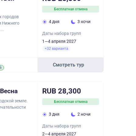
Бесплатная отмена
х городов
4 дня
3 ночи
м Нижнего
..
Даты набора групп
1—4 апреля 2027
+32 варианта
Смотреть тур
й
RUB 28,300
 Весна
одской земле.
Бесплатная отмена
ечательности
3 дня
2 ночи
Даты набора групп
2—4 апреля 2027