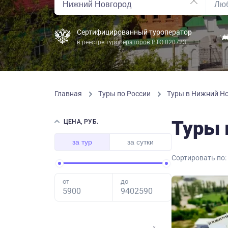
Сертифицированный туроператор
в реестре туроператоров РТО 020723
Главная
Туры по России
Туры в Нижний Но
Туры 
ЦЕНА, РУБ.
за тур
за сутки
Сортировать по:
от
до