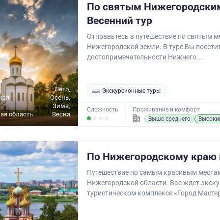
По святым Нижегородски
Весенний тур
Отправьтесь в путешествие по святым м
Нижегородской земли. В туре Вы посети
достопримечательности Нижнего...
Лето,
Экскурсионные туры
кая
Осень,
Зима,
Сложность
Проживание и комфорт
ая область
Весна
Выше среднего
Высоки
По Нижегородскому краю 
Путешествие по самым красивым места
Нижегородской области. Вас ждет экску
туристическом комплексе «Город Мастер