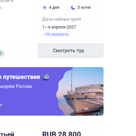
урсия в
..
4 дня
3 ночи
Даты набора групп
1—4 апреля 2027
+92 варианта
Смотреть тур
й
 путешествия
 морям России
и
RUB 28,800
етьей