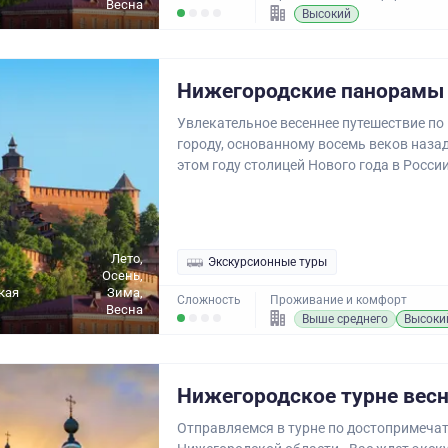
Весна
Высокий
Нижегородские панорамы
Увлекательное весеннее путешествие по
городу, основанному восемь веков назад
этом году столицей Нового года в России
Лето,
Экскурсионные туры
Осень,
кая
Зима,
Сложность
Проживание и комфорт
Весна
Выше среднего
Высоки
Нижегородское турне вес
Отправляемся в турне по достопримеча