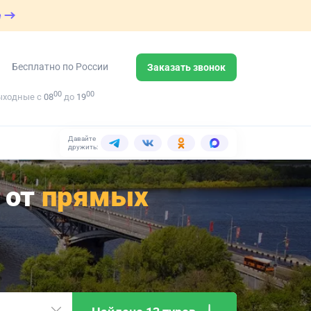
е
Бесплатно по России
Заказать звонок
00
00
ыходные с
08
до
19
Давайте
дружить:
 от
прямых