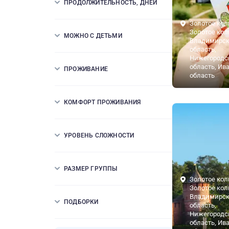
ПРОДОЛЖИТЕЛЬНОСТЬ, ДНЕЙ
Золотое кол
Золотое кол
МОЖНО С ДЕТЬМИ
Владимирск
область,
Нижегородс
область, Ив
ПРОЖИВАНИЕ
область
КОМФОРТ ПРОЖИВАНИЯ
УРОВЕНЬ СЛОЖНОСТИ
РАЗМЕР ГРУППЫ
Золотое кол
Золотое кол
Владимирск
ПОДБОРКИ
область,
Нижегородс
область, Ив