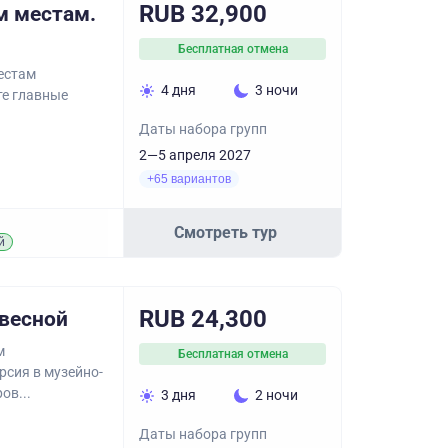
RUB 32,900
м местам.
Бесплатная отмена
естам
4 дня
3 ночи
те главные
Даты набора групп
2—5 апреля 2027
+65 вариантов
Смотреть тур
й
RUB 24,300
весной
м
Бесплатная отмена
рсия в музейно-
ов...
3 дня
2 ночи
Даты набора групп