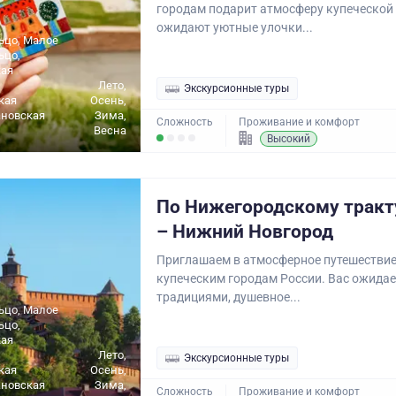
городам подарит атмосферу купеческой 
ожидают уютные улочки...
ьцо, Малое
ьцо,
ая
Лето,
Экскурсионные туры
кая
Осень,
ановская
Зима,
Сложность
Проживание и комфорт
Весна
Высокий
По Нижегородскому тракт
– Нижний Новгород
Приглашаем в атмосферное путешестви
купеческим городам России. Вас ожидае
традициями, душевное...
ьцо, Малое
ьцо,
ая
Лето,
Экскурсионные туры
кая
Осень,
ановская
Зима,
Сложность
Проживание и комфорт