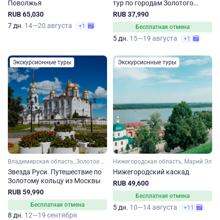
Поволжья
тур по городам Золотого
кольца
RUB 65,030
RUB 37,990
7 дн.
14—20 августа
+1
Бесплатная отмена
5 дн.
15—19 августа
+1
Экскурсионные туры
Экскурсионные туры
Владимирская область, Золотое кольцо, Рязанская область, Нижегородская область, Костромская область, Ярославская область, Малое Золотое кольцо, Московская область, Ивановская область
Нижегородская область, Марий Эл
Звезда Руси. Путешествие по
Нижегородский каскад
Золотому кольцу из Москвы
RUB 49,600
RUB 59,990
Бесплатная отмена
Бесплатная отмена
5 дн.
10—14 августа
+11
8 дн.
12—19 сентября