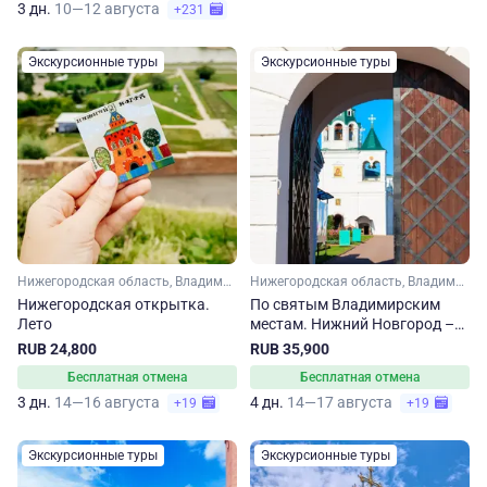
3 дн.
10—12 августа
+231
Экскурсионные туры
Экскурсионные туры
Нижегородская область, Владимирская область
Нижегородская область, Владимирская область, Золотое кольцо, Малое Золотое кольцо
Нижегородская открытка.
По святым Владимирским
Лето
местам. Нижний Новгород –
Владимир – Муром
RUB 24,800
RUB 35,900
Бесплатная отмена
Бесплатная отмена
3 дн.
14—16 августа
4 дн.
14—17 августа
+19
+19
Экскурсионные туры
Экскурсионные туры