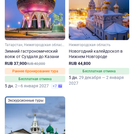
Татарстан, Нижегородская область, Владимирская область, Золотое кольцо, Малое Золотое кольцо, Марий Эл, Чувашия
Нижегородская область
Зимний гастрономический
Новогодний калейдоскоп в
вояж от Суздаля до Казани
Нижнем Новгороде
RUB 37,900
RUB 44,800
RUB 40,000
Раннее бронирование тура
Бесплатная отмена
5 дн.
29 декабря — 2 января
Бесплатная отмена
2027
5 дн.
2—6 января 2027
+7
Экскурсионные туры