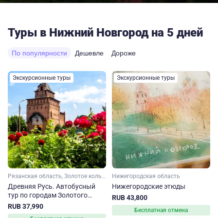
Туры в Нижний Новгород на 5 дней
По популярности
Дешевле
Дороже
Экскурсионные туры
Экскурсионные туры
Рязанская область, Золотое кольцо, Владимирская область, Нижегородская область, Малое Золотое кольцо, Московская область
Нижегородская область
Древняя Русь. Автобусный
Нижегородские этюды
тур по городам Золотого
RUB 43,800
кольца
RUB 37,990
Бесплатная отмена