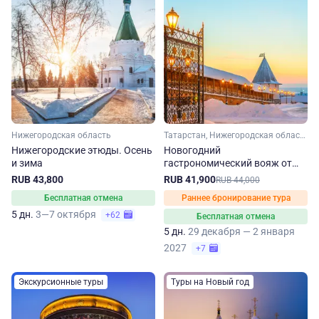
Нижегородская область
Татарстан, Нижегородская область, Владимирская область, Золотое кольцо, Малое Золотое кольцо, Марий Эл, Чувашия
Нижегородские этюды. Осень
Новогодний
и зима
гастрономический вояж от
Суздаля до Казани
RUB 43,800
RUB 41,900
RUB 44,000
Бесплатная отмена
Раннее бронирование тура
5 дн.
3—7 октября
+62
Бесплатная отмена
5 дн.
29 декабря — 2 января
2027
+7
Экскурсионные туры
Туры на Новый год