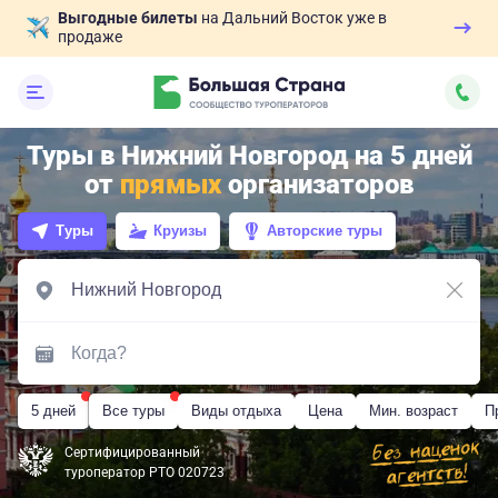
Выгодные билеты
на Дальний Восток уже в
продаже
Туры в Нижний Новгород на 5 дней
от
прямых
организаторов
Туры
Круизы
Авторские туры
5 дней
Все туры
Виды отдыха
Цена
Мин. возраст
П
Сертифицированный
туроператор РТО 020723