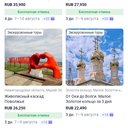
Владимир – Муром
RUB 35,900
RUB 27,950
Бесплатная отмена
Бесплатная отмена
4 дн.
7—10 августа
3 дн.
7—9 августа
+20
+20
Экскурсионные туры
Экскурсионные туры
Нижегородская область, Марий Эл
Золотое кольцо, Малое Золотое кольцо, Московская область, Владимирская область, Рязанская область, Нижегородская область
Живописный каскад
От Оки до Волги. Малое
Поволжья
Золотое кольцо за 3 дня
RUB 26,250
RUB 22,490
3 дн.
7—9 августа
+14
Бесплатная отмена
3 дн.
7—9 августа
+14