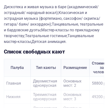
Дискотека и живая музыка в баре (академический/
эстрадный/ народный вокал);Классическая и
эстрадная музыка (фортепиано, саксофон/ скрипка/
гитара/ баян/ аккордеон);Танцевальные, театральные
и бардовские дуэты;Мастер-классы по прикладному
творчеству;Театральные гостиные;Танцевальные
мастер-классы;Детская анимация.
Список свободных кают
Стоимос
Палуба
Тип каюты
Размещение
за
челове
Двухместная
Основных
Главная
58800 ру
одноярусная
мест: 2
Трехместная
Основных
Нижняя
49200 ру
одноярусная
мест: 3