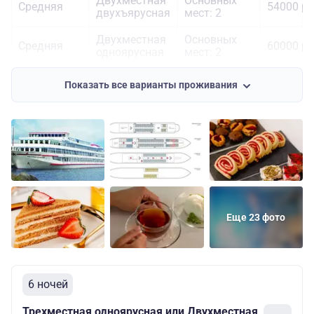
Двухместная
Основных
Средняя
54000 ру
двухъярусная
мест: 2
Двухместная
Основных
Средняя
60000 ру
одноярусная
мест: 2
Двухместная
Основных
Шлюпочная
63000 ру
Показать все варианты проживания
одноярусная
мест: 2
Еще 23 фото
6 ночей
Трехместная одноярусная или Двухместная