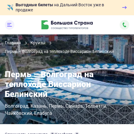
Выгодные билеты
на Дальний Восток уже в
продаже
Главная
Круизы
Пермь – Волгоград на теплоходе Виссарион Белинский
Пермь – Волгоград на
теплоходе Виссарион
Белинский
Волгоград
Казань
Пермь
Самара
Тольятти
Чайковский
Елабуга