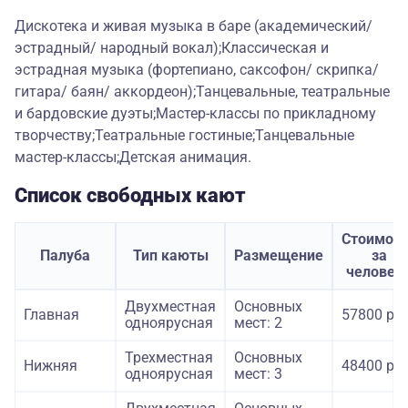
Дискотека и живая музыка в баре (академический/
эстрадный/ народный вокал);Классическая и
эстрадная музыка (фортепиано, саксофон/ скрипка/
гитара/ баян/ аккордеон);Танцевальные, театральные
и бардовские дуэты;Мастер-классы по прикладному
творчеству;Театральные гостиные;Танцевальные
мастер-классы;Детская анимация.
Список свободных кают
Стоимост
Палуба
Тип каюты
Размещение
за
человек
Двухместная
Основных
Главная
57800 руб
одноярусная
мест: 2
Трехместная
Основных
Нижняя
48400 руб
одноярусная
мест: 3