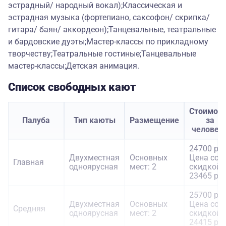
эстрадный/ народный вокал);Классическая и
эстрадная музыка (фортепиано, саксофон/ скрипка/
гитара/ баян/ аккордеон);Танцевальные, театральные
и бардовские дуэты;Мастер-классы по прикладному
творчеству;Театральные гостиные;Танцевальные
мастер-классы;Детская анимация.
Список свободных кают
Стоимост
Палуба
Тип каюты
Размещение
за
человек
24700 руб
Двухместная
Основных
Цена со
Главная
одноярусная
мест: 2
скидкой:
23465 руб
25700 руб
Двухместная
Основных
Цена со
Средняя
одноярусная
мест: 2
скидкой:
24415 руб