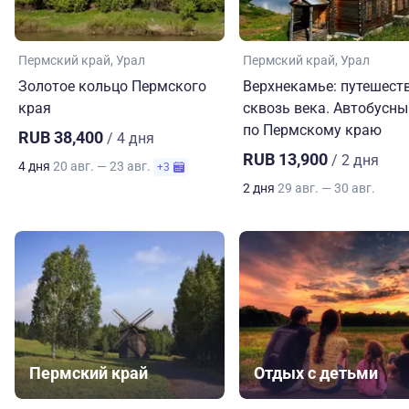
Пермский край
Урал
Пермский край
Урал
Золотое кольцо Пермского
Верхнекамье: путешест
края
сквозь века. Автобусны
по Пермскому краю
RUB 38,400
/ 4 дня
RUB 13,900
/ 2 дня
4 дня
20 авг. — 23 авг.
+3
2 дня
29 авг. — 30 авг.
Пермский край
Отдых с детьми