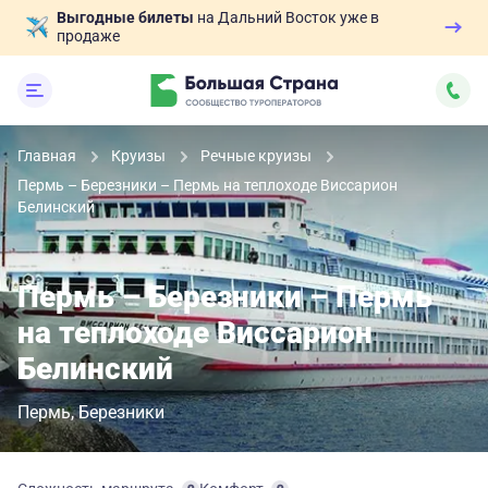
Выгодные билеты
на Дальний Восток уже в
продаже
Главная
Круизы
Речные круизы
Пермь – Березники – Пермь на теплоходе Виссарион
Белинский
Пермь – Березники – Пермь
на теплоходе Виссарион
Белинский
Пермь
Березники